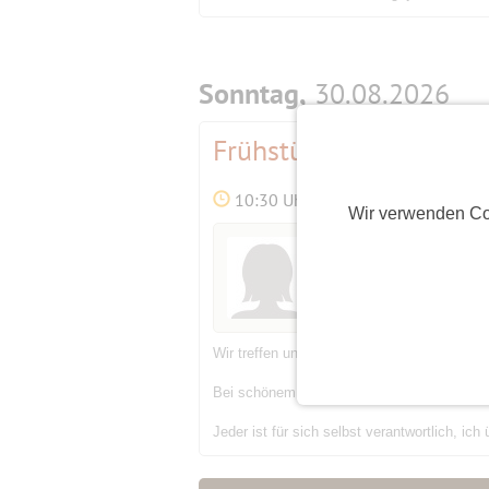
Sonntag,
30.08.2026
Frühstück im Laimers
10:30 Uhr
Wir verwenden Co
Initiatorin
Ostwind
(62)
Wir treffen uns zu einem gemütlichen Frühs
Bei schönem Wetter können wir draußen si
Jeder ist für sich selbst verantwortlich, ic