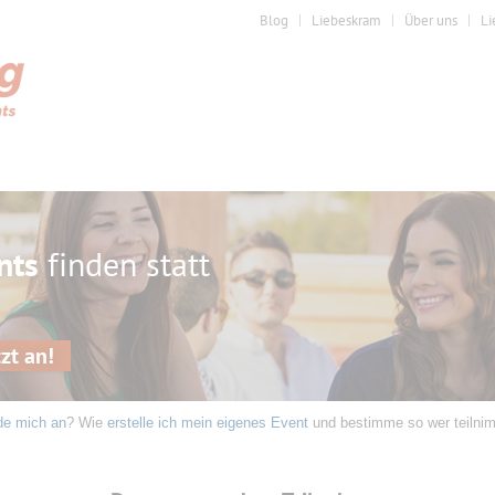
Blog
Liebeskram
Über uns
Li
nts
finden statt
zt an!
de mich an
? Wie
erstelle ich mein eigenes Event
und bestimme so wer teilni