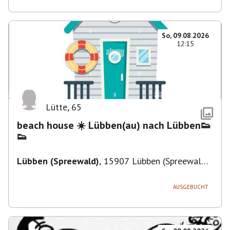
So, 09.08.2026
12:15
Lütte
,
65
beach house ☀️ Lübben(au) nach Lübben👟
👟
Lübben (Spreewald)
,
15907 Lübben (Spreewald),
Deutschland
AUSGEBUCHT