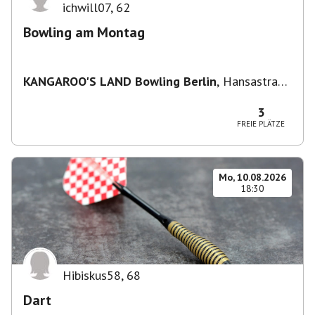
ichwill07
,
62
Bowling am Montag
KANGAROO'S LAND Bowling Berlin
,
Hansastraße
236, 13051 Berlin-Bezirk Lichtenberg,
Deutschland
3
FREIE PLÄTZE
Mo, 10.08.2026
18:30
Hibiskus58
,
68
Dart