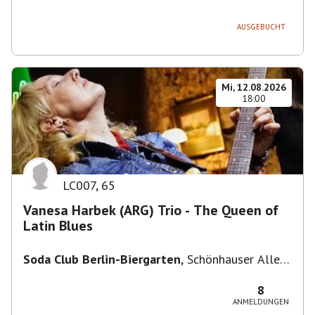
236, 13051 Berlin-Bezirk Lichtenberg,
Deutschland
AUSGEBUCHT
Mi, 12.08.2026
18:00
LC007
,
65
Vanesa Harbek (ARG) Trio - The Queen of
Latin Blues
Soda Club Berlin-Biergarten
,
Schönhauser Allee
36, 10435 Berlin, Deutschland
8
ANMELDUNGEN