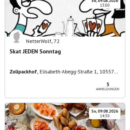
So, 09.08.2026
13:00
NetterWolf
,
72
Skat JEDEN Sonntag
Zollpackhof
,
Elisabeth-Abegg-Straße 1, 10557
Berlin, Deutschland
3
ANMELDUNGEN
So, 09.08.2026
14:30