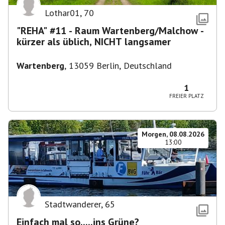
Lothar01
,
70
"REHA" #11 - Raum Wartenberg/Malchow -
kürzer als üblich, NICHT langsamer
Wartenberg
,
13059 Berlin, Deutschland
1
FREIER PLATZ
Morgen, 08.08.2026
13:00
Stadtwanderer
,
65
Einfach mal so.....ins Grüne?