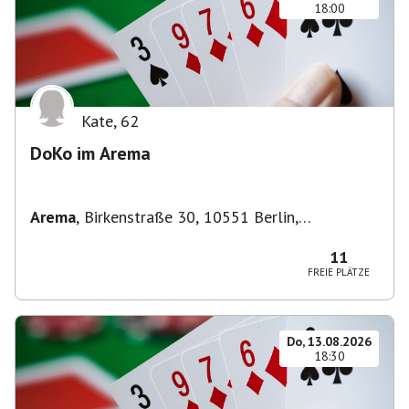
18:00
Kate
,
62
DoKo im Arema
Arema
,
Birkenstraße 30, 10551 Berlin,
Deutschland
11
FREIE PLÄTZE
Do, 13.08.2026
18:30