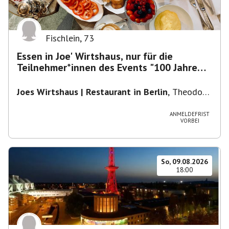
Fischlein
,
73
Essen in Joe' Wirtshaus, nur für die
Teilnehmer*innen des Events "100 Jahre
Funkturm"
Joes Wirtshaus | Restaurant in Berlin
,
Theodor-
Heuss-Platz 10, 14052 Berlin, U Theodor- Heuss
-Platz
ANMELDEFRIST
VORBEI
So, 09.08.2026
18:00