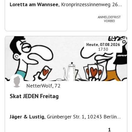
Loretta am Wannsee
,
Kronprinzessinnenweg 260,
14109 Berlin, Deutschland
ANMELDEFRIST
VORBEI
Heute, 07.08.2026
17:30
NetterWolf
,
72
Skat JEDEN Freitag
Jäger & Lustig
,
Grünberger Str. 1, 10243 Berlin-
Bezirk Friedrichshain-Kreuzberg, Deutschland
1