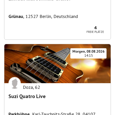
Grünau
,
12527 Berlin, Deutschland
4
FREIE PLÄTZE
Morgen, 08.08.2026
14:15
Doza
,
62
Suzi Quatro Live
Parkbühne
,
Karl-Tauchnitz-Straße 28, 04107