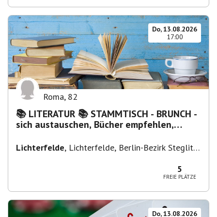
Do, 13.08.2026
17:00
Roma
,
82
📚 LITERATUR 📚 STAMMTISCH - BRUNCH -
sich austauschen, Bücher empfehlen,
Lesen/Vorlesen
Lichterfelde
,
Lichterfelde, Berlin-Bezirk Steglitz-
Zehlendorf, Deutschland
5
FREIE PLÄTZE
Do, 13.08.2026