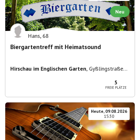
Neu
Hans
,
68
Biergartentreff mit Heimatsound
Hirschau im Englischen Garten
,
Gyßlingstraße
15, 80805 München-Schwabing-Freimann,
Deutschland
5
FREIE PLÄTZE
Heute, 09.08.2026
15:30