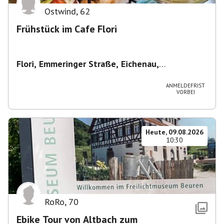
Ostwind
,
62
Frühstück im Cafe Flori
Flori, Emmeringer Straße, Eichenau,
Deutschland
,
Café Flori in Eichenau
ANMELDEFRIST
VORBEI
Heute, 09.08.2026
10:30
RoRo
,
70
Ebike Tour von Altbach zum