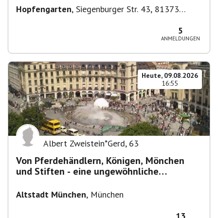
Hopfengarten
,
Siegenburger Str. 43, 81373
München-Sendling-Westpark, Deutschland
5
ANMELDUNGEN
Heute, 09.08.2026
16:55
Albert Zweistein*Gerd
,
63
Von Pferdehändlern, Königen, Mönchen
und Stiften - eine ungewöhnliche
Stadtführung
Altstadt München
,
München
13