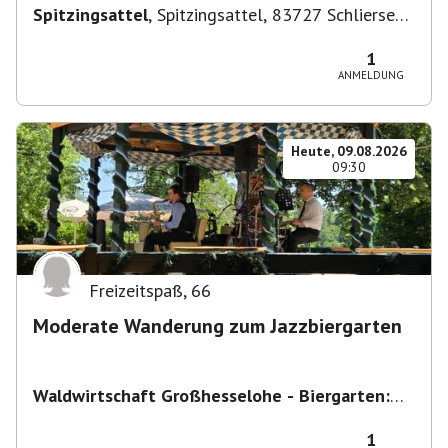
Spitzingsattel
,
Spitzingsattel, 83727 Schliersee,
Deutschland
1
ANMELDUNG
Heute, 09.08.2026
09:30
Freizeitspaß
,
66
Moderate Wanderung zum Jazzbiergarten
Waldwirtschaft Großhesselohe - Biergarten:
täglich bei schönem Wetter ab 10:00 Uhr -
Restaurant : Mo & Di Ruhetag
,
Georg-Kalb-
1