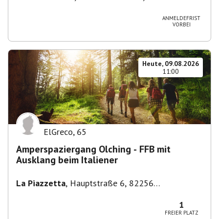
Stuttgart-Bad Cannstatt, Deutschland
ANMELDEFRIST
VORBEI
Heute, 09.08.2026
11:00
ElGreco
,
65
Amperspaziergang Olching - FFB mit
Ausklang beim Italiener
La Piazzetta
,
Hauptstraße 6, 82256
Fürstenfeldbruck, Deutschland
1
FREIER PLATZ