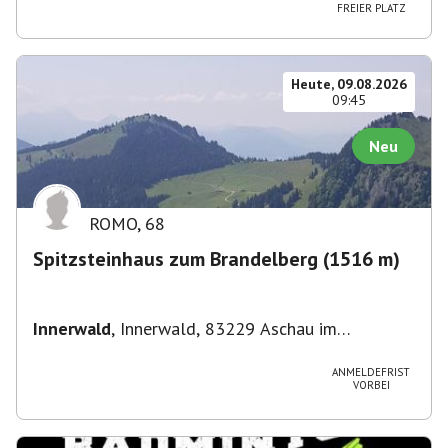
Straße 3, 82049 Pullach im Isartal-
FREIER PLATZ
Großhesselohe, Deutschland
Heute, 09.08.2026
09:45
Neu
ROMO
,
68
Spitzsteinhaus zum Brandelberg (1516 m)
Innerwald
,
Innerwald, 83229 Aschau im
Chiemgau, Deutschland
ANMELDEFRIST
VORBEI