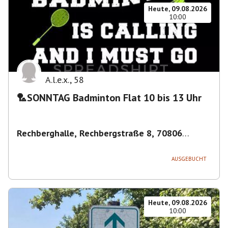
Heute, 09.08.2026
10:00
A.l.e.x.
,
58
🏸SONNTAG Badminton Flat 10 bis 13 Uhr
Rechberghalle, Rechbergstraße 8, 70806
Kornwestheim, Deutschland
,
Kornwestheim
AUSGEBUCHT
Heute, 09.08.2026
10:00