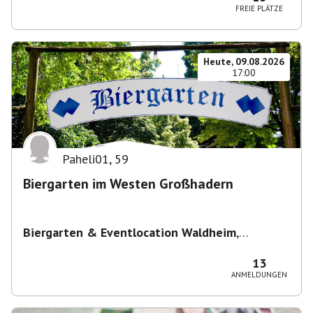
FREIE PLÄTZE
Heute, 09.08.2026
17:00
Paheli01
,
59
Biergarten im Westen Großhadern
Biergarten & Eventlocation Waldheim
,
Waldheim 1, 81377 München, Deutschland
13
ANMELDUNGEN