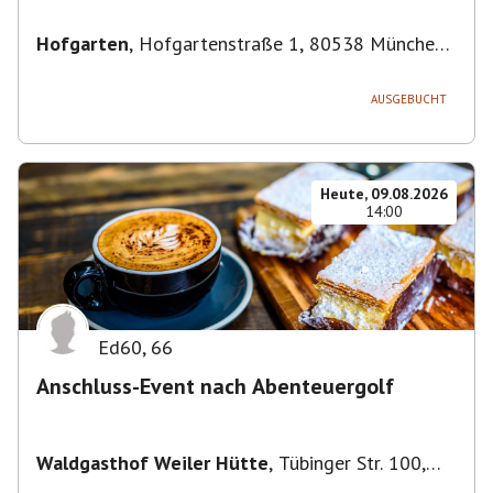
Hofgarten
,
Hofgartenstraße 1, 80538 München,
Deutschland
AUSGEBUCHT
Heute, 09.08.2026
14:00
Ed60
,
66
Anschluss-Event nach Abenteuergolf
Waldgasthof Weiler Hütte
,
Tübinger Str. 100,
71093 Weil im Schönbuch, Deutschland