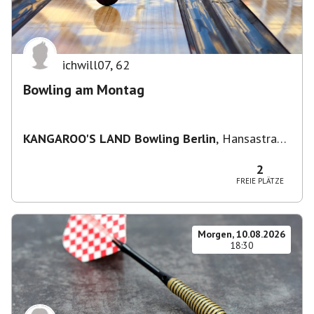
ichwill07
,
62
Bowling am Montag
KANGAROO'S LAND Bowling Berlin
,
Hansastraße
236, 13051 Berlin-Bezirk Lichtenberg,
Deutschland
2
FREIE PLÄTZE
Morgen, 10.08.2026
18:30