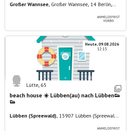
Großer Wannsee
,
Großer Wannsee, 14 Berlin,
Deutschland
ANMELDEFRIST
VORBEI
Heute, 09.08.2026
12:15
Lütte
,
65
beach house ☀️ Lübben(au) nach Lübben👟
👟
Lübben (Spreewald)
,
15907 Lübben (Spreewald),
Deutschland
ANMELDEFRIST