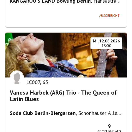
KANGAROO'S LAND Bowling Berlin
,
Hansastraße
236, 13051 Berlin-Bezirk Lichtenberg,
Deutschland
AUSGEBUCHT
Mi, 12.08.2026
18:00
LC007
,
65
Vanesa Harbek (ARG) Trio - The Queen of
Latin Blues
Soda Club Berlin-Biergarten
,
Schönhauser Allee
36, 10435 Berlin, Deutschland
9
ANMELDUNGEN