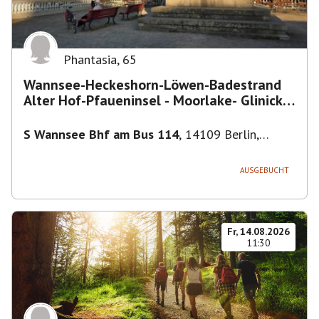
Phantasia
,
65
Wannsee-Heckeshorn-Löwen-Badestrand
Alter Hof-Pfaueninsel - Moorlake- Glinicker
Brücke-
S Wannsee Bhf am Bus 114
,
14109 Berlin,
Deutschland
AUSGEBUCHT
Fr, 14.08.2026
11:30