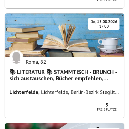
Do, 13.08.2026
17:00
Roma
,
82
📚 LITERATUR 📚 STAMMTISCH - BRUNCH -
sich austauschen, Bücher empfehlen,
Lesen/Vorlesen
Lichterfelde
,
Lichterfelde, Berlin-Bezirk Steglitz-
Zehlendorf, Deutschland
5
FREIE PLÄTZE