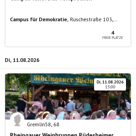
Campus für Demokratie
,
Ruschestraße 103,
10365 Berlin-Bezirk Lichtenberg, Deutschland
4
FREIE PLÄTZE
Di, 11.08.2026
Di, 11.08.2026
15:00
Gremlin58
,
68
Rheingauer Weinbrunnen Rüdesheimer