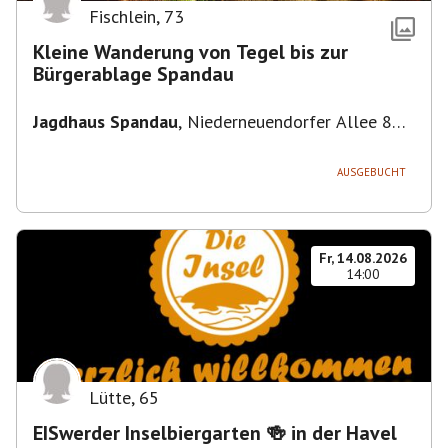
Fischlein
,
73
Kleine Wanderung von Tegel bis zur
Bürgerablage Spandau
Jagdhaus Spandau
,
Niederneuendorfer Allee 80,
13587 Berlin
AUSGEBUCHT
Fr, 14.08.2026
14:00
Lütte
,
65
EISwerder Inselbiergarten 🍻 in der Havel