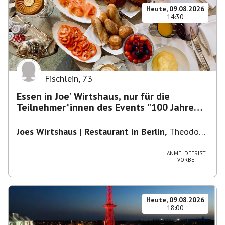
Heute, 09.08.2026
14:30
Fischlein
,
73
Essen in Joe' Wirtshaus, nur für die
Teilnehmer*innen des Events "100 Jahre
Funkturm"
Joes Wirtshaus | Restaurant in Berlin
,
Theodor-
Heuss-Platz 10, 14052 Berlin, U Theodor- Heuss
-Platz
ANMELDEFRIST
VORBEI
Heute, 09.08.2026
18:00