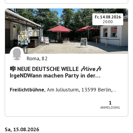
Fr, 14.08.2026
20:00
Roma
,
82
🎼 NEUE DEUTSCHE WELLE 🎶live🎶
IrgeNDWann machen Party in der
Freilichtbühne bis "...die Schule🔥"
Freilichtbühne
,
Am Juliusturm, 13599 Berlin,
Deutschland
1
ANMELDUNG
Sa, 15.08.2026