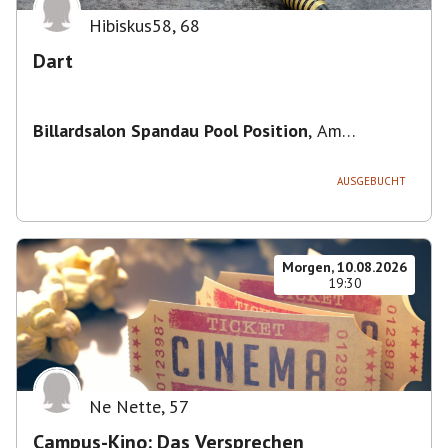
Hibiskus58
,
68
Dart
Billardsalon Spandau Pool Position
,
Am
Juliusturm 31, 13599 Berlin, Deutschland
AUSGEBUCHT
Morgen, 10.08.2026
19:30
Ne Nette
,
57
Campus-Kino: Das Versprechen