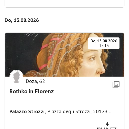
Do, 13.08.2026
Do, 13.08.2026
15:15
Doza
,
62
Rothko in Florenz
Palazzo Strozzi
,
Piazza degli Strozzi, 50123
Firenze FI, Italien
4
FREIE PLÄTZE