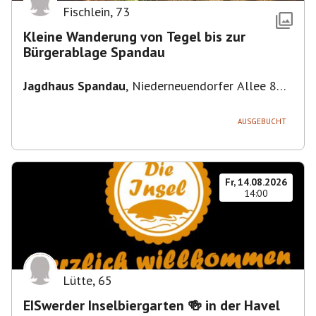
Fischlein
,
73
Kleine Wanderung von Tegel bis zur
Bürgerablage Spandau
Jagdhaus Spandau
,
Niederneuendorfer Allee 80,
13587 Berlin
AUSGEBUCHT
Fr, 14.08.2026
14:00
Lütte
,
65
EISwerder Inselbiergarten 🍻 in der Havel