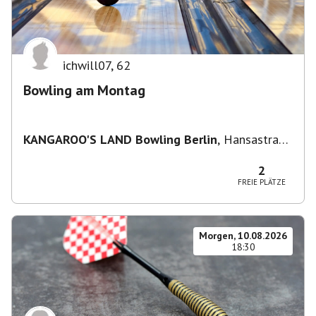
ichwill07
,
62
Bowling am Montag
KANGAROO'S LAND Bowling Berlin
,
Hansastraße
236, 13051 Berlin-Bezirk Lichtenberg,
Deutschland
2
FREIE PLÄTZE
Morgen, 10.08.2026
18:30