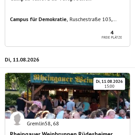
Campus für Demokratie
,
Ruschestraße 103,
10365 Berlin-Bezirk Lichtenberg, Deutschland
4
FREIE PLÄTZE
Di, 11.08.2026
Di, 11.08.2026
15:00
Gremlin58
,
68
Rheingauer Weinbrunnen Rüdesheimer