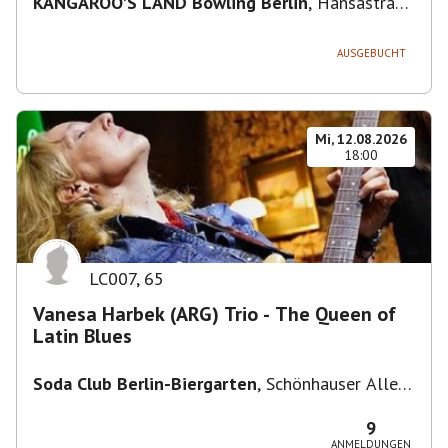
KANGAROO'S LAND Bowling Berlin
,
Hansastraße
236, 13051 Berlin-Bezirk Lichtenberg,
Deutschland
AUSGEBUCHT
Mi, 12.08.2026
18:00
LC007
,
65
Vanesa Harbek (ARG) Trio - The Queen of
Latin Blues
Soda Club Berlin-Biergarten
,
Schönhauser Allee
36, 10435 Berlin, Deutschland
9
ANMELDUNGEN