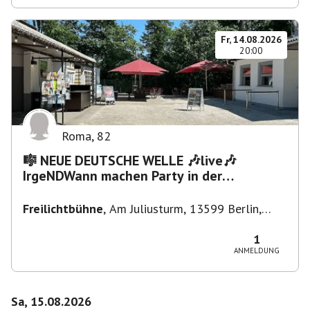
Fr, 14.08.2026
20:00
Roma
,
82
🎼 NEUE DEUTSCHE WELLE 🎶live🎶
IrgeNDWann machen Party in der
Freilichtbühne bis "...die Schule🔥"
Freilichtbühne
,
Am Juliusturm, 13599 Berlin,
Deutschland
1
ANMELDUNG
Sa, 15.08.2026