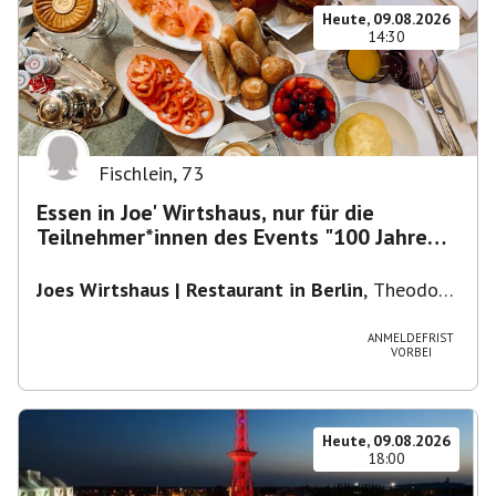
Heute, 09.08.2026
14:30
Fischlein
,
73
Essen in Joe' Wirtshaus, nur für die
Teilnehmer*innen des Events "100 Jahre
Funkturm"
Joes Wirtshaus | Restaurant in Berlin
,
Theodor-
Heuss-Platz 10, 14052 Berlin, U Theodor- Heuss
-Platz
ANMELDEFRIST
VORBEI
Heute, 09.08.2026
18:00