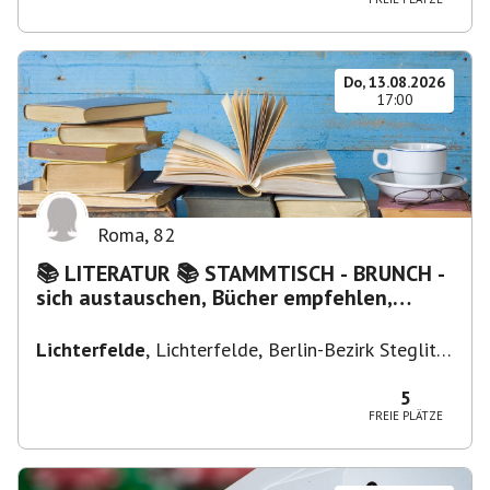
Do, 13.08.2026
17:00
Roma
,
82
📚 LITERATUR 📚 STAMMTISCH - BRUNCH -
sich austauschen, Bücher empfehlen,
Lesen/Vorlesen
Lichterfelde
,
Lichterfelde, Berlin-Bezirk Steglitz-
Zehlendorf, Deutschland
5
FREIE PLÄTZE