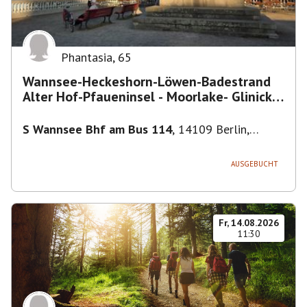
Phantasia
,
65
Wannsee-Heckeshorn-Löwen-Badestrand
Alter Hof-Pfaueninsel - Moorlake- Glinicker
Brücke-
S Wannsee Bhf am Bus 114
,
14109 Berlin,
Deutschland
AUSGEBUCHT
Fr, 14.08.2026
11:30