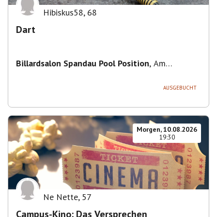
Hibiskus58
,
68
Dart
Billardsalon Spandau Pool Position
,
Am
Juliusturm 31, 13599 Berlin, Deutschland
AUSGEBUCHT
Morgen, 10.08.2026
19:30
Ne Nette
,
57
Campus-Kino: Das Versprechen