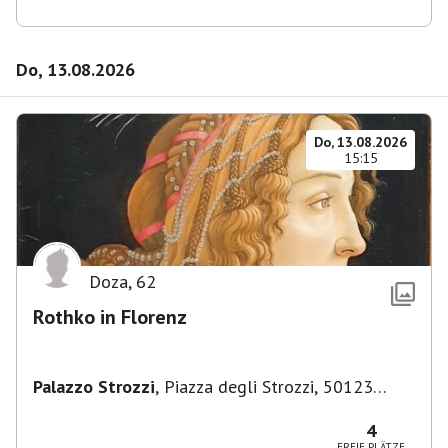
Do, 13.08.2026
Do, 13.08.2026
15:15
Doza
,
62
Rothko in Florenz
Palazzo Strozzi
,
Piazza degli Strozzi, 50123
Firenze FI, Italien
4
FREIE PLÄTZE