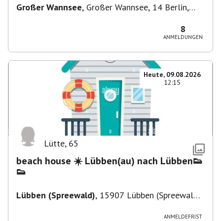
Großer Wannsee
,
Großer Wannsee, 14 Berlin,
Deutschland
8
ANMELDUNGEN
Heute, 09.08.2026
12:15
Lütte
,
65
beach house ☀️ Lübben(au) nach Lübben👟
👟
Lübben (Spreewald)
,
15907 Lübben (Spreewald),
Deutschland
ANMELDEFRIST