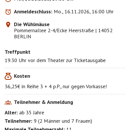
schimpfend, sondern wie immer – einfach nur lustig.
Sie freut sich auf ihr Publikum, das hoffentlich sagt:
Anmeldeschluss:
Mo., 16.11.2026, 16:00 Uhr
Ja, gerne mit mir!
Die Wühlmäuse
Karten kaufe ich für uns zusammenhängend ,
Pommernallee 2-4/Ecke Heerstraße | 14052
damit niemand allein sitzen muss.
BERLIN
Nach erfolgter Bestätigung schicke ich eine
Zahlungsaufforderung.
Treffpunkt
Karten sind von Rücknahme und Umtausch
19.30 Uhr vor dem Theater zur Ticketausgabe
ausgeschlossen !
Wenn jemand nicht kann, versuche ich oder du eine
Kosten
Ersatzperson zu finden.
Zuerst natürlich die Warteliste, deshalb melde dich
36,25€ in Reihe 3 + 4 p.P., nur gegen Vorkasse!
bitte ab !
Dann können auch andere Mitglieder den freien Platz
sehen.
Teilnehmer & Anmeldung
Geld zahle ich nach Einzahlung von der Ersatzperson
Alter:
ab 35
Jahre
per Überweisung
an dich aus.
Teilnehmer:
9
(
2 Männer
und
7 Frauen
)
Maximale Teilnehmerzahl:
11