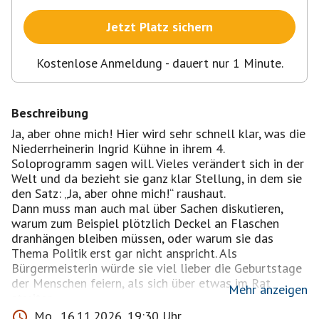
Jetzt Platz sichern
Kostenlose Anmeldung - dauert nur 1 Minute.
Beschreibung
Ja, aber ohne mich! Hier wird sehr schnell klar, was die
Niederrheinerin Ingrid Kühne in ihrem 4.
Soloprogramm sagen will. Vieles verändert sich in der
Welt und da bezieht sie ganz klar Stellung, in dem sie
den Satz: „Ja, aber ohne mich!“ raushaut.
Dann muss man auch mal über Sachen diskutieren,
warum zum Beispiel plötzlich Deckel an Flaschen
dranhängen bleiben müssen, oder warum sie das
Thema Politik erst gar nicht anspricht. Als
Bürgermeisterin würde sie viel lieber die Geburtstage
der Menschen feiern, als sich über etwas im Rat
Mehr anzeigen
streiten.
Es wird auch dieses Mal nicht laut, böse oder
Mo., 16.11.2026, 19:30 Uhr