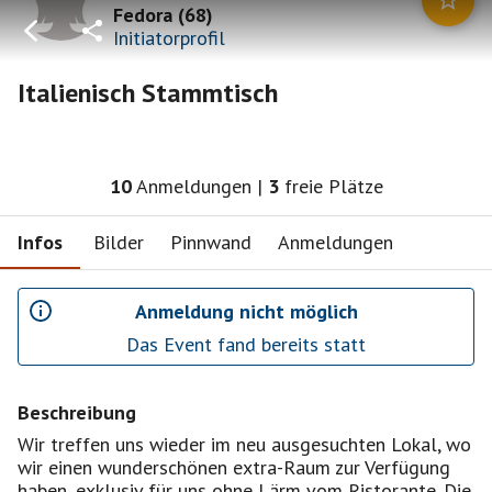
Fedora
(
68
)
Initiatorprofil
Italienisch Stammtisch
10
Anmeldungen
|
3
freie Plätze
Infos
Bilder
Pinnwand
Anmeldungen
Anmeldung nicht möglich
Das Event fand bereits statt
Beschreibung
Wir treffen uns wieder im neu ausgesuchten Lokal, wo
wir einen wunderschönen extra-Raum zur Verfügung
haben, exklusiv für uns ohne Lärm vom Ristorante. Die