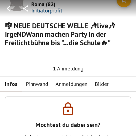
Roma
(
82
)
Initiatorprofil
🎼 NEUE DEUTSCHE WELLE 🎶live🎶
IrgeNDWann machen Party in der
Freilichtbühne bis "...die Schule🔥"
1
Anmeldung
Infos
Pinnwand
Anmeldungen
Bilder
Möchtest du dabei sein?