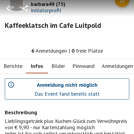
barbara49
(
75
)
Initiatorprofil
Kaffeeklatsch im Cafe Luitpold
6
Anmeldungen
|
0
freie Plätze
Berichte
Infos
Bilder
Pinnwand
Anmeldungen
Anmeldung nicht möglich
Das Event fand bereits statt
Beschreibung
Lieblingsgetränk plus Kuchen-Glück zum Verwöhnpreis
von € 9,90 - nur Kartenzahlung möglich
Jeder ist für sich selbst verantwortlich und bestätigt