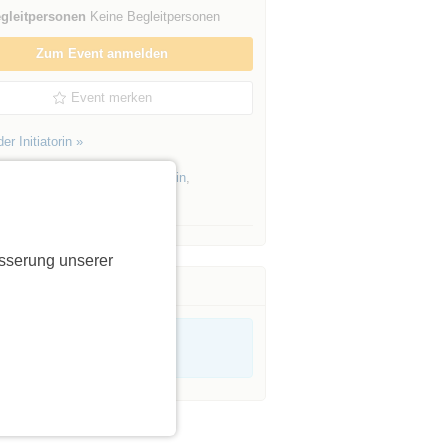
gleitpersonen
Keine Begleitpersonen
Zum Event anmelden
Event merken
er Initiatorin »
Events von Initiatoren aus
Berlin
,
enburg
sserung unserer