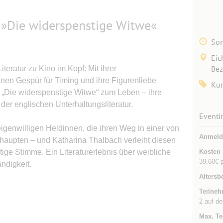
Die widerspenstige Witwe«
Son
Eic
Bez
teratur zu Kino im Kopf: Mit ihrer
nen Gespür für Timing und ihre Figurenliebe
Kun
„Die widerspenstige Witwe“ zum Leben – ihre
 der englischen Unterhaltungsliteratur.
Eventi
eigenwilligen Heldinnen, die ihren Weg in einer von
Anmeld
haupten – und Katharina Thalbach verleiht diesen
tige Stimme. Ein Literaturerlebnis über weibliche
Kosten
39,60€ p
ndigkeit.
Altersb
Teilneh
2 auf de
Max. Te