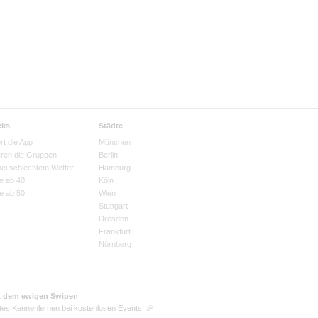
cks
Städte
rt die App
München
eren die Gruppen
Berlin
bei schlechtem Wetter
Hamburg
e ab 40
Köln
e ab 50
Wien
Stuttgart
Dresden
Frankfurt
Nürnberg
t dem ewigen Swipen
tes Kennenlernen bei kostenlosen Events! 🎉