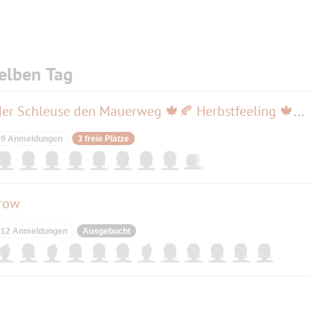
elben Tag
Teil II🥾🥾WANDERUNG von der Schleuse den Mauerweg 🍁🍂 Herbstfeeling 🍁🌞🍁+Einkehr
9 Anmeldungen
3 freie Plätze
row
12 Anmeldungen
Ausgebucht