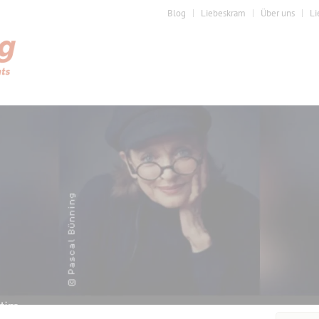
Blog
Liebeskram
Über uns
Li