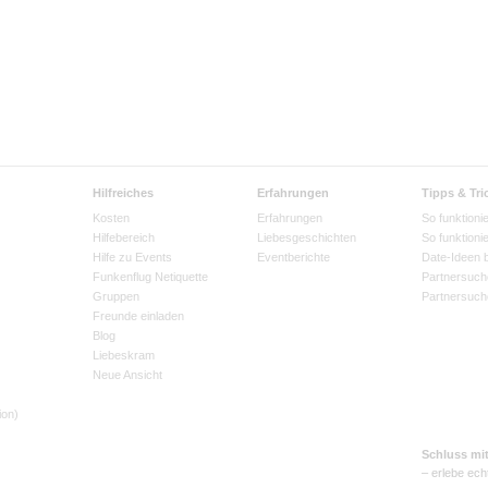
Hilfreiches
Erfahrungen
Tipps & Tri
Kosten
Erfahrungen
So funktionie
Hilfebereich
Liebesgeschichten
So funktioni
Hilfe zu Events
Eventberichte
Date-Ideen 
Funkenflug Netiquette
Partnersuch
Gruppen
Partnersuch
Freunde einladen
Blog
Liebeskram
Neue Ansicht
ion)
Schluss mi
– erlebe ech