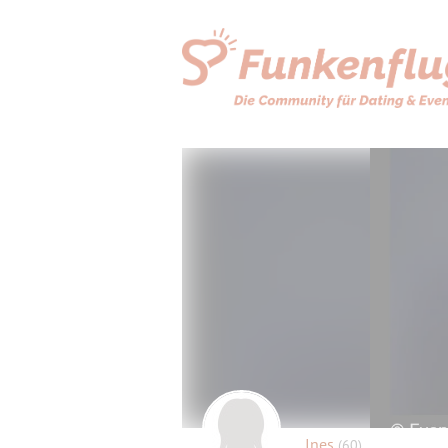
Ines
(60)