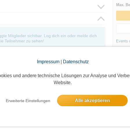
Max. Be
oggte Mitglieder sichtbar. Log dich ein oder melde dich
ie Teilnehmer zu sehen!
Events d
Andere 
Charlott
Impressum
|
Datenschutz
okies und andere technische Lösungen zur Analyse und Verbe
Website.
Alle akzeptieren
Erweiterte Einstellungen
Die Bildergalerien sind nur für eingeloggte Mitglieder sichtbar.