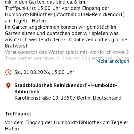
mir in den Garten, das sind ca. 6 km.
Treffpunkt ist 15:00 Uhr vor dem Eingang der
Humboldt-Bibliothek (Stadtbibliothek-Reinickendorf)
am Tegeler Hafen.
Im Garten angekommen können wir gemütlich im
Garten sitzen und quatschen oder wir spielen was,
zusätzlich werde ich den Grill anheizen und es gibt ne
Bratwurst.
Vorausgesetzt das Wetter spielt mit, werde ich etwa 2
Tage vorher Getränke, Grillwurst, Baguettbrote, Salate
Mehr anzeigen
und was sonst so gebraucht wird, einkaufen. Die
Kosten pro Person liegen bei max.10€, also bitte
Sa., 01.08.2026, 15:00 Uhr
etwas Bargeld mitbringen.
Bei Mistwetter müssen wir leider einen
Stadtbibliothek Reinickendorf - Humboldt-
Ausweichtermin finden.
Bibliothek
Wenn die Feierlichkeiten beendet sind, kann ich euch
Karolinenstraße 19, 13507 Berlin, Deutschland
zum U-Bhf Haselhorst begleiten, das sind ca. 3 km.
Der Bus 133 hält 500m entfernt und der X33 hält in 1
Treffpunkt
km Entfernung vom Garten.
Vor dem Eingang der Humboldt-Bibliothek am Tegeler
Hafen