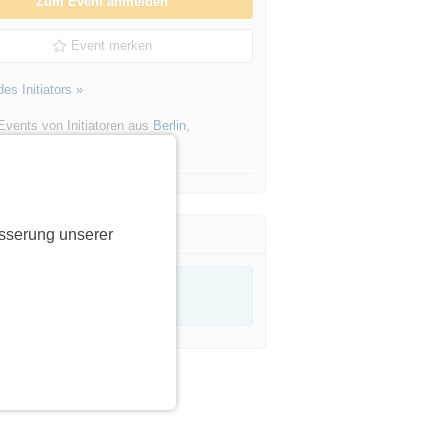
Zum Event anmelden
Event merken
es Initiators »
Events von Initiatoren aus
Berlin
,
es Viertel
sserung unserer