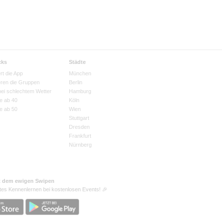
cks
Städte
rt die App
München
eren die Gruppen
Berlin
bei schlechtem Wetter
Hamburg
e ab 40
Köln
e ab 50
Wien
Stuttgart
Dresden
Frankfurt
Nürnberg
t dem ewigen Swipen
tes Kennenlernen bei kostenlosen Events! 🎉