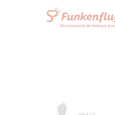
mik-a
(74)