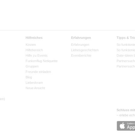
Hilfreiches
Erfahrungen
Tipps & Tri
Kosten
Erfahrungen
So funktionie
Hilfebereich
Liebesgeschichten
So funktioni
Hilfe zu Events
Eventberichte
Date-Ideen 
Funkenflug Netiquette
Partnersuch
Gruppen
Partnersuch
Freunde einladen
Blog
Liebeskram
Neue Ansicht
ion)
Schluss mi
– erlebe ech