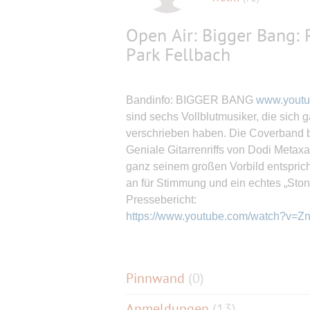
Open Air: Bigger Bang: 
Park Fellbach
Bandinfo: BIGGER BANG
www.yout
sind sechs Vollblutmusiker, die sich 
verschrieben haben. Die Coverband be
Geniale Gitarrenriffs von Dodi Metax
ganz seinem großen Vorbild entspric
an für Stimmung und ein echtes „Ston
Pressebericht:
https://www.youtube.com/watch?v=
Pinnwand
(
0
)
Anmeldungen
(13)