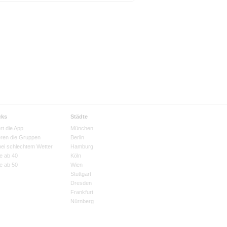
cks
Städte
rt die App
München
eren die Gruppen
Berlin
bei schlechtem Wetter
Hamburg
e ab 40
Köln
e ab 50
Wien
Stuttgart
Dresden
Frankfurt
Nürnberg