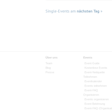
Single-Events am
nächsten Tag
»
Über uns
Events
Team
Event Guide
Blog
Kostenlose Events
Presse
Event-Netiquette
Teilnehmen
Eventkalender
Events teilnehmen
Event-FAQ
Organisieren
Events organisieren
Event Belohnung
Event-FAQ (Organisat