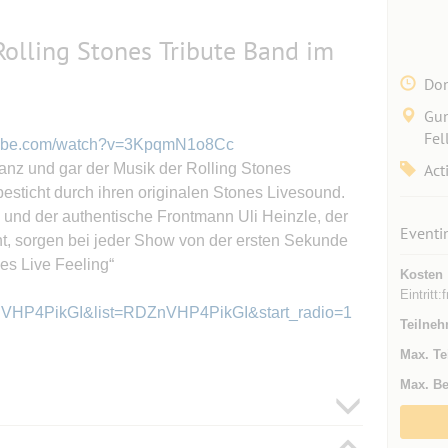
Rolling Stones Tribute Band im
Don
Gun
Fel
ube.com/watch?v=3KpqmN1o8Cc
ganz und gar der Musik der Rolling Stones
Act
sticht durch ihren originalen Stones Livesound.
a und der authentische Frontmann Uli Heinzle, der
Eventi
ht, sorgen bei jeder Show von der ersten Sekunde
es Live Feeling“
Kosten
Eintritt:f
ZnVHP4PikGI&list=RDZnVHP4PikGI&start_radio=1
Teilneh
Max. Te
Max. Be