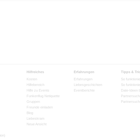
Hilfreiches
Erfahrungen
Tipps & Tri
Kosten
Erfahrungen
So funktionie
Hilfebereich
Liebesgeschichten
So funktioni
Hilfe zu Events
Eventberichte
Date-Ideen 
Funkenflug Netiquette
Partnersuch
Gruppen
Partnersuch
Freunde einladen
Blog
Liebeskram
Neue Ansicht
ion)