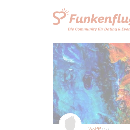
Wolfff
(72)