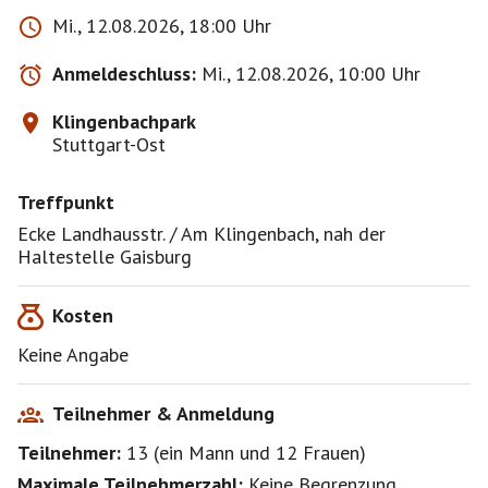
Man sollte nie mit bloßem Auge in die Sonne gucken!
Mi., 12.08.2026, 18:00 Uhr
Mangels Nachfrage mache ich keine
Anmeldeschluss:
Mi., 12.08.2026, 10:00 Uhr
Sammelbestellung für Schutzbrillen. Manche Optiker
bieten die an für unter 5€. Bei Interesse besorgt Euch
Klingenbachpark
bitte selbst eine oder tauscht sie vor Ort
Stuttgart-Ost
untereinander. Vor berußten Glasscheiben wird als
unzureichend dringend gewarnt!
Treffpunkt
Bei der letzten Sonnenfinsternis zeigte auch eine
Camera Obscura aus einem großen Karton eine schöne
Ecke Landhausstr. / Am Klingenbach, nah der
Ansicht der angeknabberten Sonnenscheibe.
Haltestelle Gaisburg
Kosten
Keine Angabe
Teilnehmer & Anmeldung
Teilnehmer:
13
(
ein Mann
und
12 Frauen
)
Maximale Teilnehmerzahl:
Keine Begrenzung