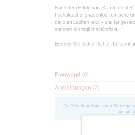
Nach dem Erfolg von „Kardinalfehler“
hochaktuelle, gnadenlos komische u
der zum Lachen reizt – und lange nach
sondern ein täglicher Kraftakt.
Erleben Sie Judith Richter, bekannt au
Landärztin“, in einer ihrer stärksten R
zahlreichen deutschen TV-Serien wie „E
Komödie von: Alistair Beaton & Diet
Pinnwand
(
0
)
Anmeldungen
(7)
Besetzung
mit Judith Richter , Max Tidof , Marti
Tsivanoglou , Marie Schröder & Kim 
Die Teilnehmerliste ist nur für eingel
an, um d
Karten kaufe ich für uns zusammenhä
Nach erfolgter Bestätigung schicke i