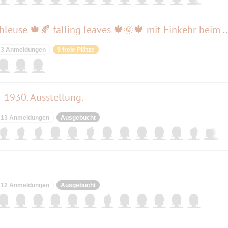
🥾🥾TEIL I 🥾🥾Wannsee ▶Schleuse 🍁🍂 falling leaves 🍁
3 Anmeldungen
9 freie Plätze
–1930. Ausstellung.
13 Anmeldungen
Ausgebucht
12 Anmeldungen
Ausgebucht