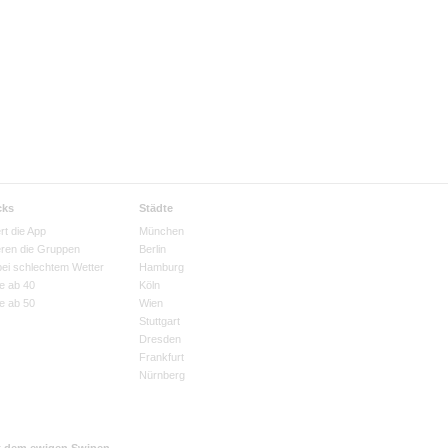
cks
Städte
rt die App
München
eren die Gruppen
Berlin
bei schlechtem Wetter
Hamburg
e ab 40
Köln
e ab 50
Wien
Stuttgart
Dresden
Frankfurt
Nürnberg
t dem ewigen Swipen