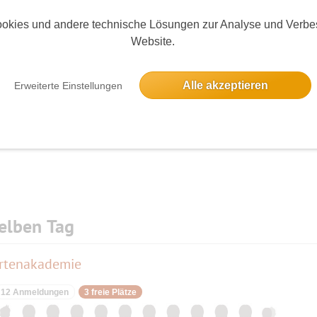
tausch ausgeschlossen !
okies und andere technische Lösungen zur Analyse und Verbe
 oder du eine Ersatzperson zu finden.
Website.
den freien Platz sehen.
Die Bildergalerien sind nur für eingeloggte Mitglieder sichtbar.
Alle akzeptieren
Erweiterte Einstellungen
er Ersatzperson an dich aus.
elben Tag
artenakademie
12 Anmeldungen
3 freie Plätze