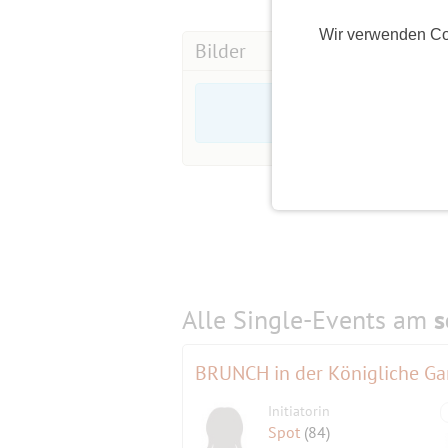
Der Platz ist von Rücknahme und Um
Wir verwenden Co
Bilder
Wenn jemand nicht kann, versuche ich
Bitte melde dich vom Event ab !
Dann können auch andere Mitglieder 
Geld zahle ich nach Einzahlung von d
Alle Single-Events am
s
BRUNCH in der Königliche G
Initiatorin
Spot
(84)