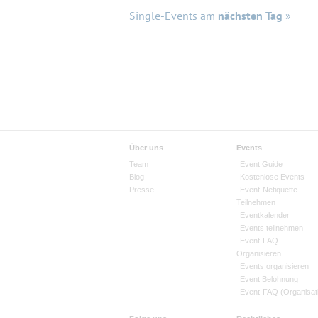
Single-Events am
nächsten Tag
»
Über uns
Events
Team
Event Guide
Blog
Kostenlose Events
Presse
Event-Netiquette
Teilnehmen
Eventkalender
Events teilnehmen
Event-FAQ
Organisieren
Events organisieren
Event Belohnung
Event-FAQ (Organisat