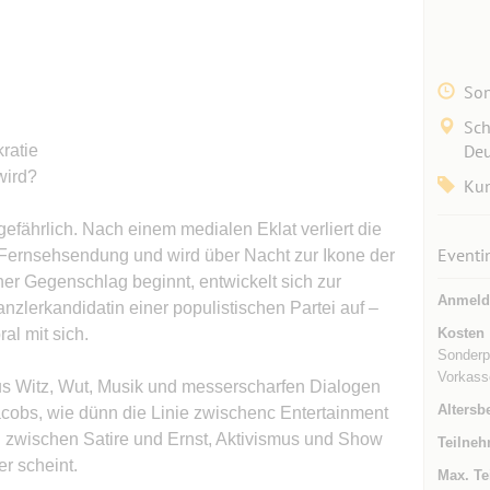
Son
Sch
Deu
ratie
wird?
Kun
 gefährlich. Nach einem medialen Eklat verliert die
Eventi
Fernsehsendung und wird über Nacht zur Ikone der
her Gegenschlag beginnt, entwickelt sich zur
Anmeld
anzlerkandidatin einer populistischen Partei auf –
al mit sich.
Kosten
Sonderpr
Vorkass
s Witz, Wut, Musik und messerscharfen Dialogen
Altersb
acobs, wie dünn die Linie zwischenc Entertainment
 zwischen Satire und Ernst, Aktivismus und Show
Teilneh
r scheint.
Max. Te