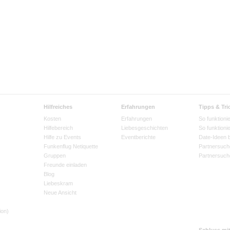
Hilfreiches
Erfahrungen
Tipps & Tri
Kosten
Erfahrungen
So funktionie
Hilfebereich
Liebesgeschichten
So funktioni
Hilfe zu Events
Eventberichte
Date-Ideen 
Funkenflug Netiquette
Partnersuch
Gruppen
Partnersuch
Freunde einladen
Blog
Liebeskram
Neue Ansicht
ion)
Schluss mi