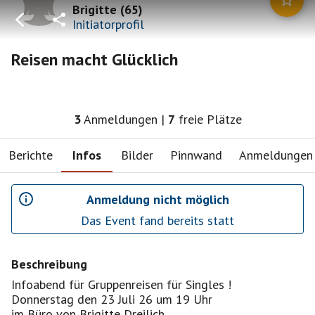
Brigitte
(
65
)
Initiatorprofil
Reisen macht Glücklich
3
Anmeldungen
|
7
freie Plätze
Berichte
Infos
Bilder
Pinnwand
Anmeldungen
Anmeldung nicht möglich
Das Event fand bereits statt
Beschreibung
Infoabend für Gruppenreisen für Singles !
Donnerstag den 23 Juli 26 um 19 Uhr
im Büro von Brigitte Dreilich