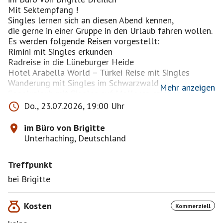
Mit Sektempfang !
Singles lernen sich an diesen Abend kennen,
die gerne in einer Gruppe in den Urlaub fahren wollen.
Es werden folgende Reisen vorgestellt:
Rimini mit Singles erkunden
Radreise in die Lüneburger Heide
Hotel Arabella World – Türkei Reise mit Singles
Wanderung mit Singles im Schwarzwald
Mehr anzeigen
Segelurlaub mit Singles auf Mallorca erleben
Gemeinsam Heilfasten nach Buchinger
Do., 23.07.2026, 19:00 Uhr
Radreise mit Singles an der Elbeflorenz in Dresden
erkunden
im Büro von Brigitte
Teneriffa mit Singles genie0en
Unterhaching, Deutschland
Usbekistan : Die Magie der Seidenstraße mit Singles
erleben
Treffpunkt
Adventszauber in Dresden & Prag mit Singles erleben
bei Brigitte
Kosten
Kommerziell