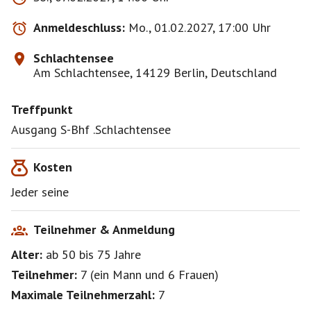
10- 15 Minuten von der Rodelhütte entfernt!
Die Anmeldung der Reihenfolge ist ohne
Anmeldeschluss:
Mo., 01.02.2027, 17:00 Uhr
Bedeutung!
Schlachtensee
Hoffen wir auf einen gut gelauten Himmelswächter,
Am Schlachtensee, 14129 Berlin, Deutschland
bei Glätte sage ich das Event ab bzw. verschiebe es!
Bis zum laaangen Eventbeginn wünsche ich eine gute
Treffpunkt
Zeit und bleibt gesund,
LG Marion
Ausgang S-Bhf .Schlachtensee
Kosten
Jeder seine
Teilnehmer & Anmeldung
Alter:
ab 50
bis 75
Jahre
Teilnehmer:
7
(
ein Mann
und
6 Frauen
)
Maximale Teilnehmerzahl:
7