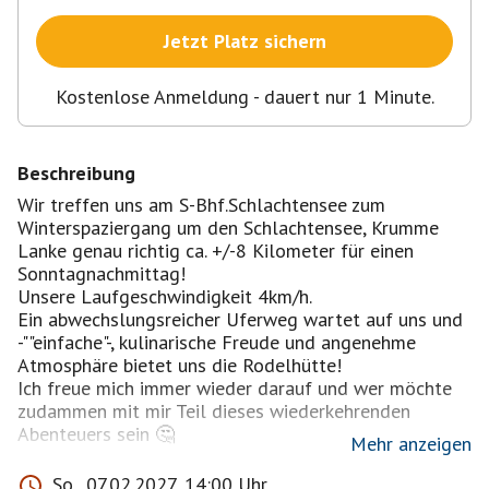
Jetzt Platz sichern
Kostenlose Anmeldung - dauert nur 1 Minute.
Beschreibung
Wir treffen uns am S-Bhf.Schlachtensee zum
Winterspaziergang um den Schlachtensee, Krumme
Lanke genau richtig ca. +/-8 Kilometer für einen
Sonntagnachmittag!
Unsere Laufgeschwindigkeit 4km/h.
Ein abwechslungsreicher Uferweg wartet auf uns und
-""einfache"-, kulinarische Freude und angenehme
Atmosphäre bietet uns die Rodelhütte!
Ich freue mich immer wieder darauf und wer möchte
zudammen mit mir Teil dieses wiederkehrenden
Abenteuers sein 🤔
Mehr anzeigen
Rückfahrt U-Bhf. Onkel Toms Hütte ca.
So., 07.02.2027, 14:00 Uhr