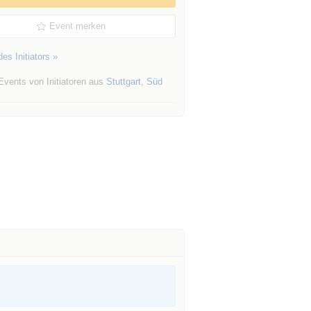
Event merken
es Initiators »
Events von Initiatoren aus
Stuttgart
,
Süd