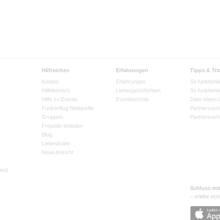
Hilfreiches
Erfahrungen
Tipps & Tri
Kosten
Erfahrungen
So funktionie
Hilfebereich
Liebesgeschichten
So funktioni
Hilfe zu Events
Eventberichte
Date-Ideen 
Funkenflug Netiquette
Partnersuch
Gruppen
Partnersuch
Freunde einladen
Blog
Liebeskram
Neue Ansicht
ion)
Schluss mi
– erlebe ech