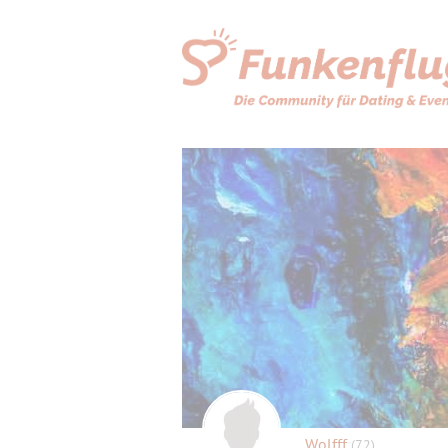
Wolfff
(72)