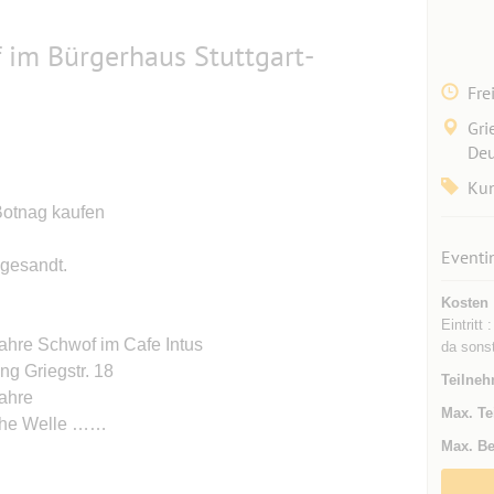
im Bürgerhaus Stuttgart-
Fre
Gri
Deu
Kun
Botnag kaufen
Eventi
ugesandt.
Kosten
Eintritt
Jahre Schwof im Cafe Intus
da sonst
g Griegstr. 18
Teilneh
Jahre
Max. Te
sche Welle ……
Max. Be