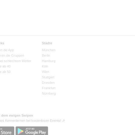
cks
Städte
rt die App
München
eren die Gruppen
Berlin
bei schlechtem Wetter
Hamburg
e ab 40
Köln
e ab 50
Wien
Stuttgart
Dresden
Frankfurt
Nürnberg
t dem ewigen Swipen
tes Kennenlernen bei kostenlosen Events! 🎉