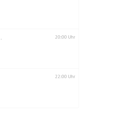
UNG 👤🗣👥 und Impro Super Lab
20:00 Uhr
22:00 Uhr