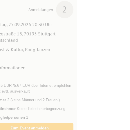
2
Anmeldungen
itag, 25.09.2026 20:30 Uhr
egstraße 18, 70195 Stuttgart,
tschland
st & Kultur, Party, Tanzen
nformationen
 : 5 EUR /5,67 EUR über Internet empfohlen
 evtl. ausverkauft
mer
2 (keine Männer und 2 Frauen )
ilnehmer
Keine Teilnehmerbegrenzung
gleitpersonen
1
Zum Event anmelden