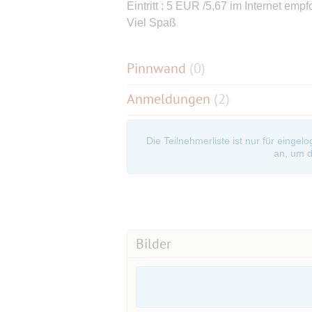
Eintritt : 5 EUR /5,67 im Internet empf
Viel Spaß
Pinnwand
(
0
)
Anmeldungen
(2)
Die Teilnehmerliste ist nur für eingel
an, um d
Bilder