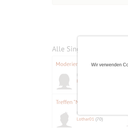
Alle Single-Events am
s
Moderierte Probe des RSB an
Wir verwenden Co
Initiatorin
Ines
(60)
Treffen "Nordlichter" & Gäste
Initiator
Lothar01
(70)