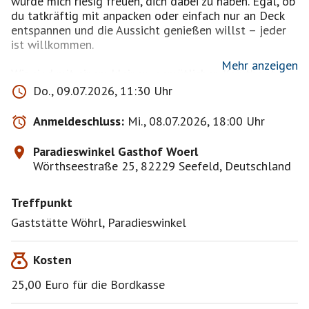
würde mich riesig freuen, dich dabei zu haben. Egal, ob
du tatkräftig mit anpacken oder einfach nur an Deck
entspannen und die Aussicht genießen willst – jeder
ist willkommen.
Mehr anzeigen
Wir sind mit einem kleinen, gemütlichen Kajütboot
unterwegs. Das Beste daran: Wir sind absolut flexibel!
Do., 09.07.2026, 11:30 Uhr
Wenn der Wind passt, setzen wir die Segel. Sollte uns
der Wind mal nicht hold sein, schalten wir einfach den
Anmeldeschluss:
Mi., 08.07.2026, 18:00 Uhr
Elektromotor ein und schippern tiefenentspannt über
den See. Für den extra Spaßfaktor haben wir
Paradieswinkel Gasthof Woerl
außerdem ein SUP an Bord.
Wörthseestraße 25, 82229 Seefeld, Deutschland
Treffpunkt ist der Steg beim Gasthof
Treffpunkt
Wörl/Paradieswinkel.
​Mitzubringen: Badesachen, Sonnenschutz, eine kleine
Gaststätte Wöhrl, Paradieswinkel
Brotzeit/Getränke und jede Menge gute Laune.
​Nach dem Event (17:30 Uhr) besteht die Möglichkeit
Kosten
den Tag gemütlich bei einem Sundowner ausklingen zu
lassen
25,00 Euro für die Bordkasse
Eigenverantwortung & Haftung: