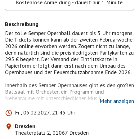
Kostenlose Anmeldung - dauert nur 1 Minute.
Beschreibung
Der tolle Semper Opernball dauert bis 5 Uhr morgens.
Die Tickets können kann ab der zweiten Februarwoche
2026 online erworben werden. Zögert nicht zu lange,
denn natürlich sind die preisniedrigsten Partykarten zu
295 € begehrt. Der Versand der Eintrittskarte in
Papierform erfolgt dann erst nach dem Umbau des
Opernhaues und der Feuerschutzabnahme Ende 2026.
Innerhalb des Semper Opernhauses gibt es den großen
Ballsaal mit Orchester, ein Programm und
Nebenräume mit unterschiedlicher Musik.
Mehr anzeigen
Sehr wichtig: Dresscode !
Fr., 05.02.2027, 21:45 Uhr
Damen: Ballrobe oder bodenlanges Abendkleid
Herren: Frack mit Dekoration, Frack, Smoking oder
Dresden
Gala-Uniform; Frack-Masche, Smoking-Masche (keine
Theaterplatz 2, 01067 Dresden
Krawatte !!!)