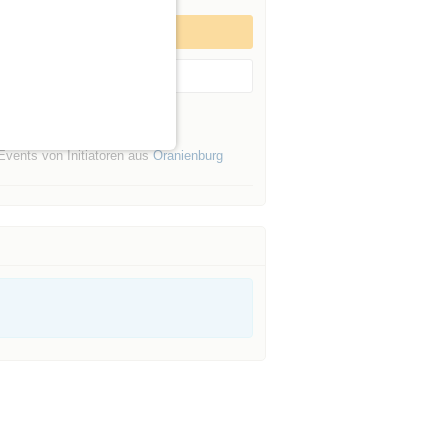
Zum Event anmelden
Event merken
es Initiators »
Events von Initiatoren aus
Oranienburg