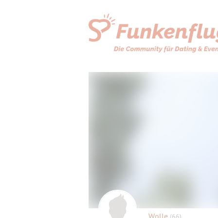
Wolle
(66)