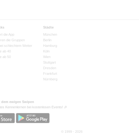
cks
Städte
rt die App
München
eren die Gruppen
Berlin
bei schlechtem Wetter
Hamburg
e ab 40
Köln
e ab 50
Wien
Stuttgart
Dresden
Frankfurt
Nürnberg
t dem ewigen Swipen
tes Kennenlernen bei kostenlosen Events! 🎉
© 1999 - 2026