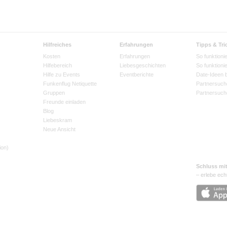
Hilfreiches
Erfahrungen
Tipps & Tri
Kosten
Erfahrungen
So funktionie
Hilfebereich
Liebesgeschichten
So funktioni
Hilfe zu Events
Eventberichte
Date-Ideen 
Funkenflug Netiquette
Partnersuch
Gruppen
Partnersuch
Freunde einladen
Blog
Liebeskram
Neue Ansicht
ion)
Schluss mi
– erlebe ech