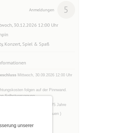
5
Anmeldungen
twoch, 30.12.2026 12:00 Uhr
mpin
ty, Konzert, Spiel & Spaß
nformationen
eschluss
Mittwoch, 30.09.2026 12:00 Uhr
htungskosten folgen auf der Pinnwand.
en Selbstversorgung
eschränkung
ab 53 Jahre bis 75 Jahre
mer
5 (keine Männer und 5 Frauen )
ilnehmer
5 (ausgebucht)
sserung unserer
gleitpersonen
1