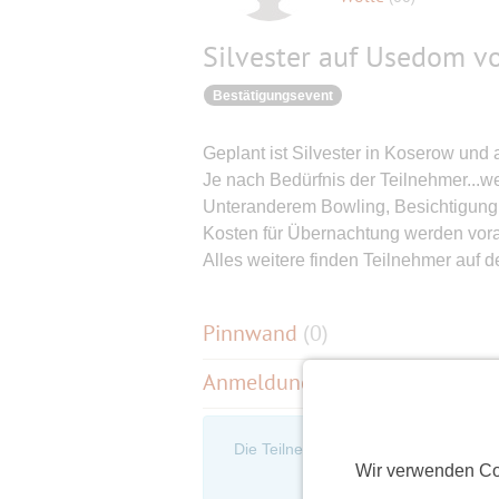
Silvester auf Usedom v
Bestätigungsevent
Geplant ist Silvester in Koserow und 
Je nach Bedürfnis der Teilnehmer...w
Unteranderem Bowling, Besichtigung
Kosten für Übernachtung werden vora
Alles weitere finden Teilnehmer auf 
Pinnwand
(
0
)
Anmeldungen
(5)
Die Teilnehmerliste ist nur für eingel
an, um d
Wir verwenden Co