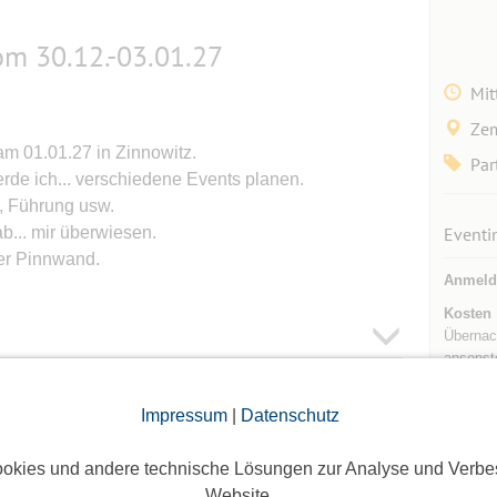
om 30.12.-03.01.27
Mit
Ze
am 01.01.27 in Zinnowitz.
Par
erde ich... verschiedene Events planen.
, Führung usw.
b... mir überwiesen.
Eventi
der Pinnwand.
Anmeld
Kosten
Übernac
ansonst
Altersb
Impressum
|
Datenschutz
Teilneh
oggte Mitglieder sichtbar. Log dich ein oder melde dich
Max. Te
ie Teilnehmer zu sehen!
okies und andere technische Lösungen zur Analyse und Verbe
Max. Be
Website.