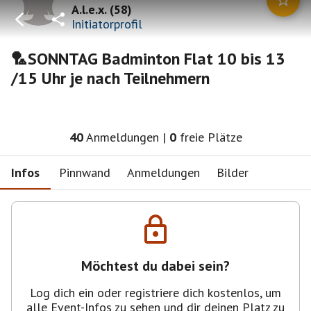
A.l.e.x.
(
58
)
Initiatorprofil
🏸SONNTAG Badminton Flat 10 bis 13
/15 Uhr je nach Teilnehmern
40
Anmeldungen
|
0
freie Plätze
Infos
Pinnwand
Anmeldungen
Bilder
Möchtest du dabei sein?
Log dich ein oder registriere dich kostenlos, um
alle Event-Infos zu sehen und dir deinen Platz zu