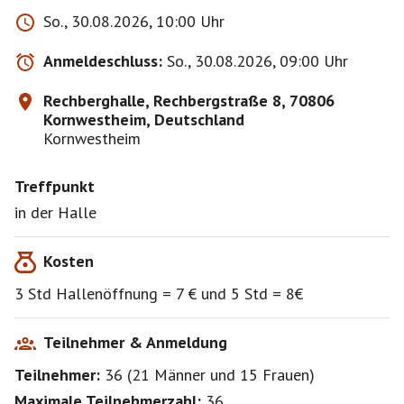
Paypaladresse gibts gerne auf Nachfrage wenn noch
So., 30.08.2026, 10:00 Uhr
nicht bekannt. (stusire........)
Anmeldeschluss:
So., 30.08.2026, 09:00 Uhr
Bitte bei Interesse immer auf die Warteliste setzen da
nur bei genügend Anmeldungen die Rechberghalle
Rechberghalle, Rechbergstraße 8, 70806
länger angemietet wird.
Kornwestheim, Deutschland
Kornwestheim
Treffpunkt
WICHTIG
Abmeldungen
MÜSSEN
bis 48 Std VOR dem Event
in der Halle
passieren sonst wird man an der Hallenmiete beteiligt
- egal ob es eine Warteliste gibt oder nicht .... Also
Kosten
bitte rechtzeitig abmelden wenn ihr wisst das ihr nicht
spielen könnt.
3 Std Hallenöffnung = 7 € und 5 Std = 8€
Bitte meldet euch nur an, wenn ihr damit auch
Teilnehmer & Anmeldung
einverstanden seid und auch alles andere für euch
Teilnehmer:
36
(
21 Männer
und
15 Frauen
)
okay ist.
Maximale Teilnehmerzahl:
36