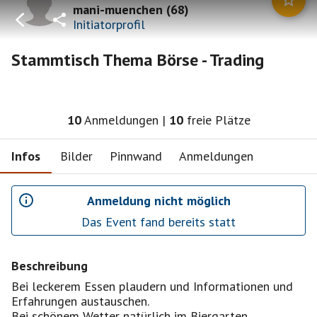
mani-muenchen
(
68
)
Initiatorprofil
Stammtisch Thema Börse - Trading
10
Anmeldungen
|
10
freie Plätze
Infos
Bilder
Pinnwand
Anmeldungen
Anmeldung nicht möglich
Das Event fand bereits statt
Beschreibung
Bei leckerem Essen plaudern und Informationen und
Erfahrungen austauschen.
Bei schönem Wetter natürlich im Biergarten