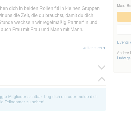
Max. Be
en dich in beiden Rollen fit! In kleinen Gruppen
 uns die Zeit, die du brauchst, damit du dich
r Stunde wechseln wir regelmäßig Partner*in und
m, auch Frau mit Frau und Mann mit Mann.
Events d
munity bekommen 50% Rabatt auf unser
weiterlesen
du 14 Tage lange alle (!) unsere Kurse testen. Eben
Andere 
Ludwigsv
auf unserer Homepage für deinen Kurs an und gib den
en an:
www.dt01.de/funkenflug
chon ein bisschen Erfahrung hast: Bei uns steigst
oggte Mitglieder sichtbar. Log dich ein oder melde dich
e ohne Stress, ohne Leistungsdruck – aber mit ganz
ie Teilnehmer zu sehen!
eibst flexibel
e Rollen