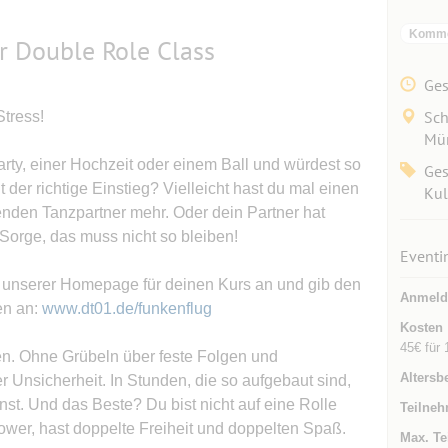
Kommer
r Double Role Class
Ges
Sch
tress!
Mün
arty, einer Hochzeit oder einem Ball und würdest so
Ges
 der richtige Einstieg? Vielleicht hast du mal einen
Kul
nden Tanzpartner mehr. Oder dein Partner hat
 Sorge, das muss nicht so bleiben!
Eventi
auf unserer Homepage für deinen Kurs an und gib den
Anmeld
en an:
www.dt01.de/funkenflug
Kosten
45€ für 
nzen. Ohne Grübeln über feste Folgen und
Altersb
r Unsicherheit. In Stunden, die so aufgebaut sind,
st. Und das Beste? Du bist nicht auf eine Rolle
Teilneh
lower, hast doppelte Freiheit und doppelten Spaß.
Max. Te