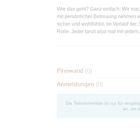
Wie das geht? Ganz einfach: Wir mach
mit persönlicher Betreuung nehmen wir
sicher und wohlfühlst. Im Verlauf de
Rolle. Jeder tanzt also mal mit jede
Alle Mitglieder der Funkenflug-Com
Schnupperticket! Für nur 45 € kannst 
auch unsere Double Role Class.
Pinnwand
(
0
)
📌 Wichtig: Bitte melde dich direkt 
Anmeldungen
(0)
Code "Funkenflug" unter Anmerkung
Egal ob du ganz neu einsteigst oder s
Die Teilnehmerliste ist nur für eingel
du entspannt ein, in einer Atmosphär
an, um d
viel Energie!
💡 Mehrere Termine pro Woche – du bl
💡 Kein Partner nötig – du lernst beid