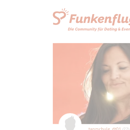
tanzschule_dt01
(77)