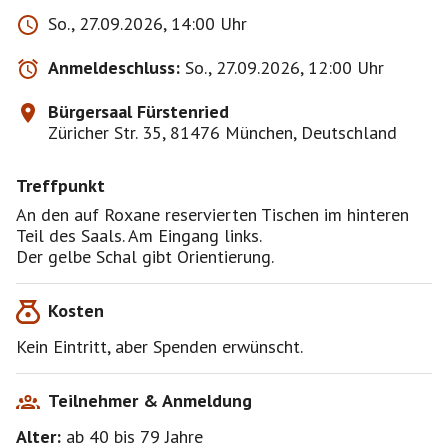
Dieses von mir angebotene Event dient als Anfrage
So., 27.09.2026, 14:00 Uhr
für ein privates Treffen. Jede Anmeldung beinhaltet
gegenüber mir als Organisatorin und meiner
Anmeldeschluss:
So., 27.09.2026, 12:00 Uhr
genannten Vertretung des Treffens eine komplette
Haftungsfreistellung für alle möglichen Sach-,
Bürgersaal Fürstenried
Personen- oder Vermögensschäden, die aus der
Züricher Str. 35, 81476 München, Deutschland
Teilnahme entstehen können. Diese
Haftungsfreistellung wird mit jeder Anmeldung zum
Treffpunkt
Event anerkannt und wirksam.
An den auf Roxane reservierten Tischen im hinteren
Teil des Saals. Am Eingang links.
Der gelbe Schal gibt Orientierung.
Kosten
Kein Eintritt, aber Spenden erwünscht.
Teilnehmer & Anmeldung
Alter:
ab 40
bis 79
Jahre