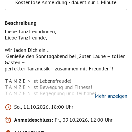
Kostenlose Anmeldung - dauert nur 1 Minute.
Beschreibung
Liebe Tanzfreundinnen,
Liebe Tanzfreunde,
Wir laden Dich ein…
„Genieße den Sonntagabend bei „Guter Laune – tollen
Gästen –
perfekter Tanzmusik – zusammen mit Freunden“!
T A N Z E N ist Lebensfreude!
T A N Z E N ist Bewegung und Fitness!
T A N Z E N ist Begegnung und Teilhabe!
Mehr anzeigen
Wir bieten Tanzen was gefällt, perfekter Tanzmusik
So., 11.10.2026, 18:00 Uhr
(Mixed Musik, Discofox, Standard, Latein, Salsa,
Freestyle u. v. m.), einer großen Tanzfläche – Spaß –
Anmeldeschluss:
Fr., 09.10.2026, 12:00 Uhr
unbeschwerte Stimmung Spaß… Fitness…Gemeinsam
Tanzen … – bei bester Partystimmung….