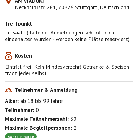
AM VIADUKT
das alles sind wir!
Neckartalstr. 261, 70376 Stuttgart, Deutschland
Unter unserem Motto:
Treffpunkt
Mit getanzter Inklusion raus aus der Isolation, rein ins
Leben …
Im Saal - (da leider Anmeldungen sehr oft nicht
GemEINSAM statt Einsam….
eingehalten wurden - werden keine Plätze reserviert)
Tanze mit uns am
Kosten
Sonntag 12. April 2026 um 18 Uhr
in der Sportgaststätte „Am Viadukt“
Eintritt frei! Kein Mindesverzehr! Getränke & Speisen
Neckartalstr. 261, 70376 S-Münster
trägt jeder selbst
Du erreichst das Lokal mit der U 14 (Haltestelle
Münster-Viadukt)
oder per Auto, Parkplätze sind vorhanden.
Teilnehmer & Anmeldung
Alter:
ab 18
bis 99
Jahre
Freue Dich auf:
• Eintritt frei!
Teilnehmer:
0
• Kein Mindestverzehr
Maximale Teilnehmerzahl:
30
• DJ Ingo sorgt für perfekte Tanzmusik
• Auch Nichttänzer/-innen sind herzlich willkommen
Maximale Begleitpersonen:
2
• Der Plattformlift ermöglicht den barrierefreien
30 freie Plätze