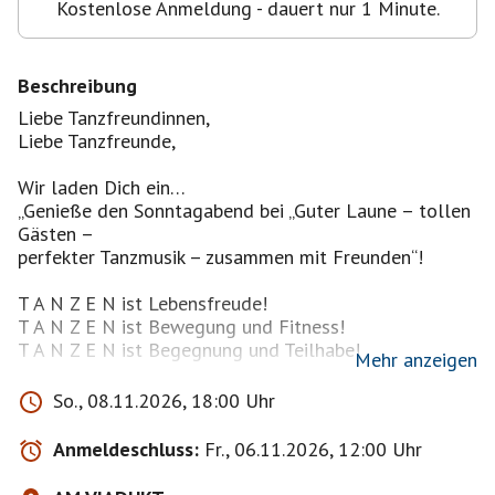
Kostenlose Anmeldung - dauert nur 1 Minute.
Beschreibung
Liebe Tanzfreundinnen,
Liebe Tanzfreunde,
Wir laden Dich ein…
„Genieße den Sonntagabend bei „Guter Laune – tollen
Gästen –
perfekter Tanzmusik – zusammen mit Freunden“!
T A N Z E N ist Lebensfreude!
T A N Z E N ist Bewegung und Fitness!
T A N Z E N ist Begegnung und Teilhabe!
Mehr anzeigen
Wir bieten Tanzen was gefällt, perfekter Tanzmusik
So., 08.11.2026, 18:00 Uhr
(Mixed Musik, Discofox, Standard, Latein, Salsa,
Freestyle u. v. m.), einer großen Tanzfläche – Spaß –
Anmeldeschluss:
Fr., 06.11.2026, 12:00 Uhr
unbeschwerte Stimmung Spaß… Fitness…Gemeinsam
Tanzen … – bei bester Partystimmung….