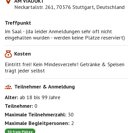
AM VIADUKT
das alles sind wir!
Neckartalstr. 261, 70376 Stuttgart, Deutschland
Unter unserem Motto:
Treffpunkt
Mit getanzter Inklusion raus aus der Isolation, rein ins
Leben …
Im Saal - (da leider Anmeldungen sehr oft nicht
GemEINSAM statt Einsam….
eingehalten wurden - werden keine Plätze reserviert)
Tanze mit uns am
Kosten
Sonntag 12. April 2026 um 18 Uhr
in der Sportgaststätte „Am Viadukt“
Eintritt frei! Kein Mindesverzehr! Getränke & Speisen
Neckartalstr. 261, 70376 S-Münster
trägt jeder selbst
Du erreichst das Lokal mit der U 14 (Haltestelle
Münster-Viadukt)
oder per Auto, Parkplätze sind vorhanden.
Teilnehmer & Anmeldung
Alter:
ab 18
bis 99
Jahre
Freue Dich auf:
• Eintritt frei!
Teilnehmer:
0
• Kein Mindestverzehr
Maximale Teilnehmerzahl:
30
• DJ Ingo sorgt für perfekte Tanzmusik
• Auch Nichttänzer/-innen sind herzlich willkommen
Maximale Begleitpersonen:
2
• Der Plattformlift ermöglicht den barrierefreien
30 freie Plätze