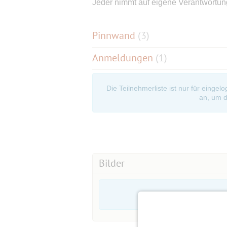
Jeder nimmt auf eigene Verantwortung
Pinnwand
(
3
)
Anmeldungen
(1)
Die Teilnehmerliste ist nur für eingel
an, um d
Bilder