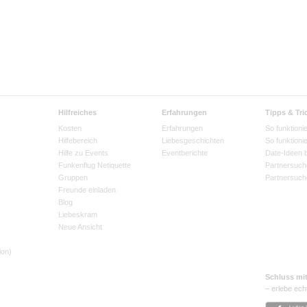
Hilfreiches
Erfahrungen
Tipps & Tri
Kosten
Erfahrungen
So funktionie
Hilfebereich
Liebesgeschichten
So funktioni
Hilfe zu Events
Eventberichte
Date-Ideen 
Funkenflug Netiquette
Partnersuch
Gruppen
Partnersuch
Freunde einladen
Blog
Liebeskram
Neue Ansicht
ion)
Schluss mi
– erlebe ech