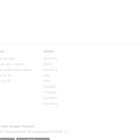
cks
Städte
rt die App
München
eren die Gruppen
Berlin
bei schlechtem Wetter
Hamburg
e ab 40
Köln
e ab 50
Wien
Stuttgart
Dresden
Frankfurt
Nürnberg
t dem ewigen Swipen
tes Kennenlernen bei kostenlosen Events! 🎉