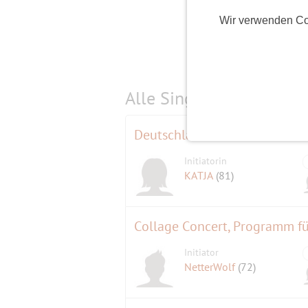
Wir verwenden Co
Alle Single-Events am
s
Initiatorin
KATJA
(81)
Collage Concert, Programm f
Initiator
NetterWolf
(72)