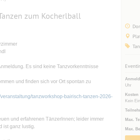
Tanzen zum Kocherlball
Don
Pla
erzimmer
Tan
ndl
Eventi
Anmeldung. Es sind keine Tanzvorkenntnisse
Anmeld
kommen und finden sich vor Ort spontan zu
Uhr
Kosten
/veranstaltung/tanzworkshop-bairisch-tanzen-2026-
Kein Eint
Teilneh
euen und erfahrenen TänzerInnen; leider immer
Max. Te
 ist ganz lustig.
Max. Be