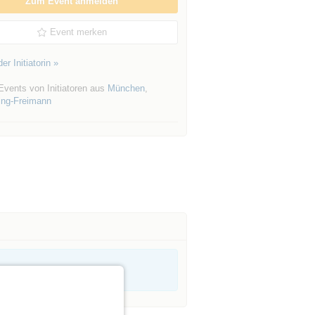
Zum Event anmelden
Event merken
er Initiatorin »
Events von Initiatoren aus
München
,
ng-Freimann