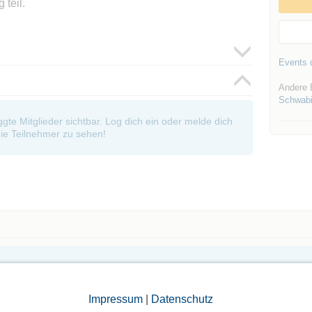
 teil.
Events d
Andere 
Schwabi
oggte Mitglieder sichtbar. Log dich ein oder melde dich
ie Teilnehmer zu sehen!
Die Bildergalerien sind nur für eingeloggte Mitglieder sichtbar.
Impressum
|
Datenschutz