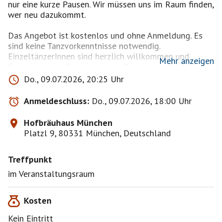
nur eine kurze Pausen. Wir müssen uns im Raum finden,
wer neu dazukommt.
Das Angebot ist kostenlos und ohne Anmeldung. Es
sind keine Tanzvorkenntnisse notwendig.
EinzeltänzerInnen sind herzlich willkommen und
Mehr anzeigen
https://www.volkskultur-
Do., 09.07.2026, 20:25 Uhr
muenchen.de/veranstaltung/tanzworkshop-bairisch-
tanzen-2026-07-09-jung/
Anmeldeschluss:
Do., 09.07.2026, 18:00 Uhr
Sehr gute Anleitung; Mischung aus neuen und
Hofbräuhaus München
erfahrenen TänzerInnen; leider immer sehr voll. Es
Platzl 9, 80331 München, Deutschland
macht aber viel Spaß und ist ganz lustig.
Treffpunkt
Jeder nimmt auf eigene Verantwortung teil.
im Veranstaltungsraum
Kosten
Kein Eintritt