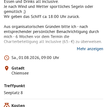
Essen und Drinks all inclusive.
Je nach Wind und Wetter sportliches Segeln oder
gemütlich ;)
Wir geben das Schiff ca. 18:00 Uhr zurück.
Aus organisatorischen Gründen bitte ich - nach
entsprechender persönlicher Benachrichtigung durch
mich - 6 Wochen vor dem Termin die
Charterbeteiligung all inclusive (65.- €) zu überweisen.
Mehr anzeigen
Bei Dauerregen oder Sturm kann morgens storniert
werden; dies setzt einen Konsens betreffend der
Sa., 01.08.2026, 09:00 Uhr
entsprechenden Wetterprognose mit dem Vercharterer
voraus.
Gstadt
Ansonsten treffen wir uns am Steg und starten
Chiemsee
möglicherweise wetterbedingt etwas später.
Beurteilung vor Ort mit Unterstützung des
Treffpunkt
Niederschlagradars im Konsens mit dem Vercharterer.
Wenn wir bis ca. 11:30 Uhr nicht segeln können, sind
Seeplatz 8
wir aus dem Chartervertrag raus und Ihr erhaltet die
65.- € zurück.
Kosten