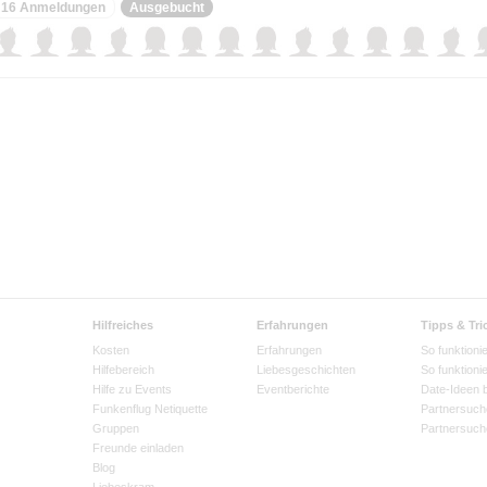
16 Anmeldungen
Ausgebucht
Hilfreiches
Erfahrungen
Tipps & Tri
Kosten
Erfahrungen
So funktionie
Hilfebereich
Liebesgeschichten
So funktioni
Hilfe zu Events
Eventberichte
Date-Ideen 
Funkenflug Netiquette
Partnersuch
Gruppen
Partnersuch
Freunde einladen
Blog