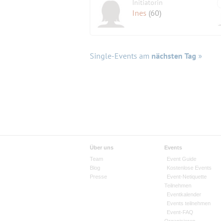
Initiatorin
Ines
(60)
Single-Events am
nächsten Tag
»
Über uns
Events
Team
Event Guide
Blog
Kostenlose Events
Presse
Event-Netiquette
Teilnehmen
Eventkalender
Events teilnehmen
Event-FAQ