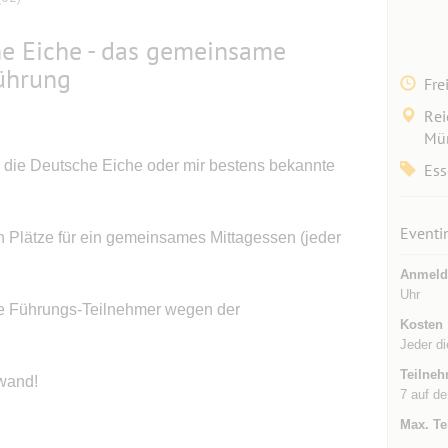
e Eiche - das gemeinsame
ührung
Fre
Rei
Mün
h die Deutsche Eiche oder mir bestens bekannte
Ess
Eventi
h Plätze für ein gemeinsames Mittagessen (jeder
Anmeld
Uhr
 die Führungs-Teilnehmer wegen der
Kosten
Jeder di
Teilneh
nwand!
7 auf de
Max. Te