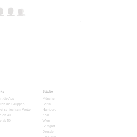
cks
Städte
rt die App
München
eren die Gruppen
Berlin
bei schlechtem Wetter
Hamburg
e ab 40
Köln
e ab 50
Wien
Stuttgart
Dresden