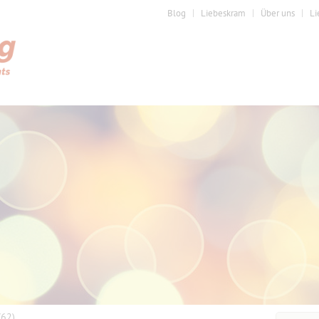
Blog
Liebeskram
Über uns
Li
(62)