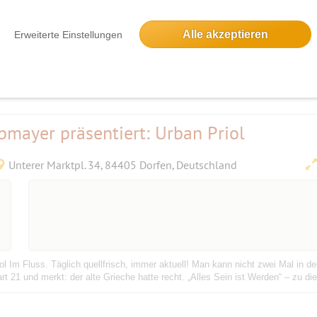
.muenchenticket.de/event/maxjoseph-albumpraesentation-lago
m-36533/ Das L
ier virtuose Musiker weben ein dynamisches, kammermusikalisches Geflecht, d
Alle akzeptieren
Erweiterte Einstellungen
bmayer präsentiert: Urban Priol
Unterer Marktpl. 34, 84405 Dorfen, Deutschland
l Im Fluss. Täglich quellfrisch, immer aktuell! Man kann nicht zwei Mal in den
rt 21 und merkt: der alte Grieche hatte recht. „Alles Sein ist Werden“ – zu 