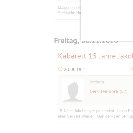
Maxjoseph Hier der Ticket-Link
https://www
Steirische Harmonika, Gitarre und Tuba – v
Freitag,
06.11.2026
Kabarett 15 Jahre Jako
20:00 Uhr
Initiator
Der-Steinbock
(62)
15 Jahre Jakobmayer präsentiert: Urban Prio
alles Sein ist Werden. Man denkt an Stuttga