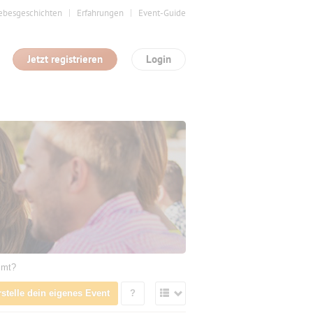
ebesgeschichten
Erfahrungen
Event-Guide
Jetzt registrieren
Login
mmt?
rstelle dein eigenes Event
?