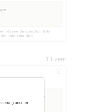
ngen
erei mit seiner Band, im Duo mit dem
leicht schaut mal ein K...
1 Event
ab 18 bis 99 Jahre
8 Anmeldungen
sserung unserer