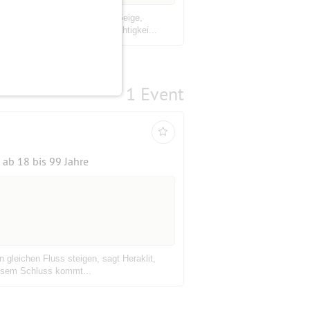
eichte ist am schwersten – Geige,
as in einer Eleganz und Leichtigkei...
1 Event
ab 18 bis 99 Jahre
 gleichen Fluss steigen, sagt Heraklit,
diesem Schluss kommt...