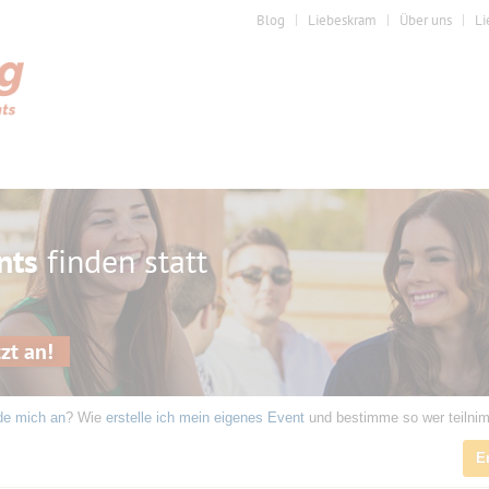
Blog
Liebeskram
Über uns
Li
nts
finden statt
zt an!
de mich an
? Wie
erstelle ich mein eigenes Event
und bestimme so wer teilni
E