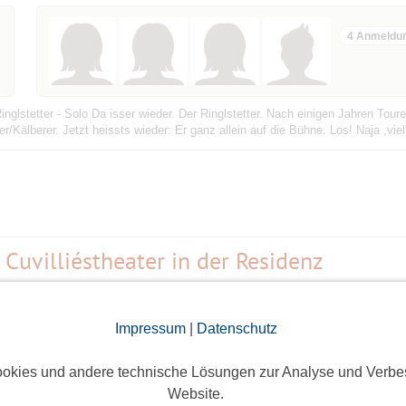
4 Anmeldu
glstetter - Solo Da isser wieder. Der Ringlstetter. Nach einigen Jahren Tour
Kälberer. Jetzt heissts wieder: Er ganz allein auf die Bühne. Los! Naja ,viel
Cuvilliéstheater in der Residenz
Residenzstraße 1, 80333 München, Deutschland
Impressum
|
Datenschutz
okies und andere technische Lösungen zur Analyse und Verbe
Website.