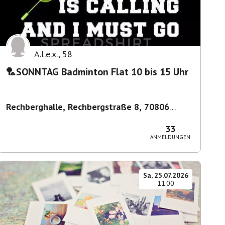
A.l.e.x.
,
58
🏸SONNTAG Badminton Flat 10 bis 15 Uhr
Rechberghalle, Rechbergstraße 8, 70806
Kornwestheim, Deutschland
,
Kornwestheim
33
ANMELDUNGEN
Sa, 25.07.2026
11:00