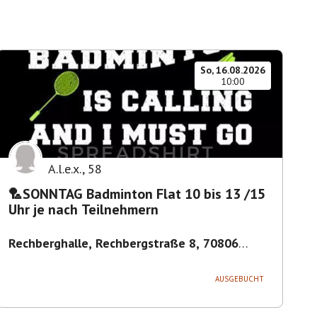
So, 16.08.2026
10:00
A.l.e.x.
,
58
🏸SONNTAG Badminton Flat 10 bis 13 /15
Uhr je nach Teilnehmern
Rechberghalle, Rechbergstraße 8, 70806
Kornwestheim, Deutschland
,
Kornwestheim
AUSGEBUCHT