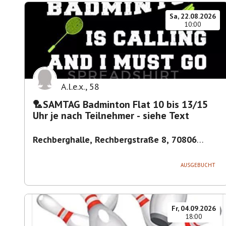
Sa, 22.08.2026
10:00
A.l.e.x.
,
58
🏸SAMTAG Badminton Flat 10 bis 13/15
Uhr je nach Teilnehmer - siehe Text
Rechberghalle, Rechbergstraße 8, 70806
Kornwestheim, Deutschland
,
Kornwestheim
AUSGEBUCHT
Fr, 04.09.2026
18:00