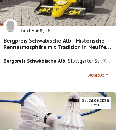
Tinchen68
,
58
Bergpreis Schwäbische Alb - Historische
Rennatmosphäre mit Tradition in Neuffen
#eventliebe
Bergpreis Schwäbische Alb
,
Stuttgarter Str. 75,
72639 Neuffen, Deutschland
AUSGEBUCHT
Sa, 26.09.2026
12:30