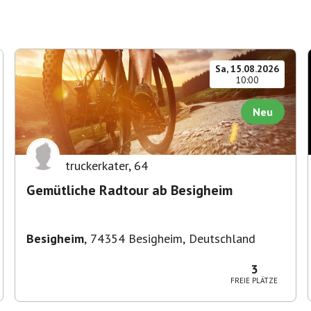
Sa, 15.08.2026
10:00
Neu
truckerkater
,
64
Gemütliche Radtour ab Besigheim
Besigheim
,
74354 Besigheim, Deutschland
3
FREIE PLÄTZE