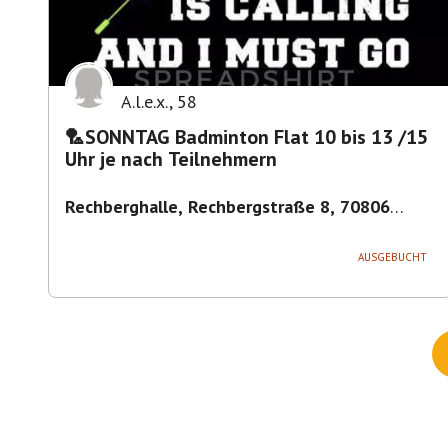
A.l.e.x.
,
58
🏸SONNTAG Badminton Flat 10 bis 13 /15
Uhr je nach Teilnehmern
Rechberghalle, Rechbergstraße 8, 70806
Kornwestheim, Deutschland
,
Kornwestheim
AUSGEBUCHT