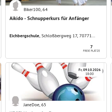
Biker100
,
64
Aikido - Schnupperkurs für Anfänger
Eichbergschule
,
Schloßbergweg 17, 70771
Leinfelden-Echterdingen, Deutschland
7
FREIE PLÄTZE
Fr, 09.10.2026
18:00
JaneDoe
,
65