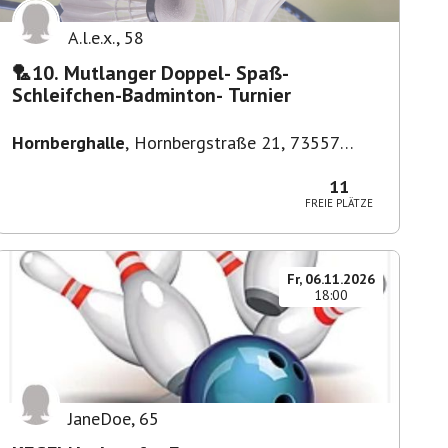
A.l.e.x.
,
58
🏸10. Mutlanger Doppel- Spaß-
Schleifchen-Badminton- Turnier
Hornberghalle
,
Hornbergstraße 21, 73557
Mutlangen, Deutschland
11
FREIE PLÄTZE
Fr, 06.11.2026
18:00
JaneDoe
,
65