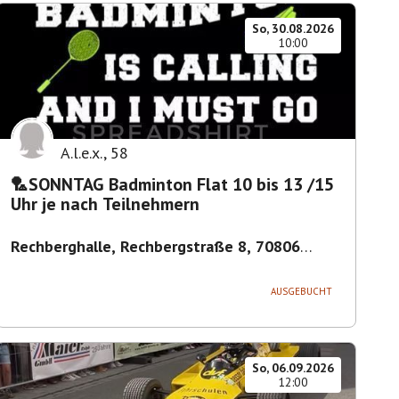
So, 30.08.2026
10:00
A.l.e.x.
,
58
🏸SONNTAG Badminton Flat 10 bis 13 /15
Uhr je nach Teilnehmern
Rechberghalle, Rechbergstraße 8, 70806
Kornwestheim, Deutschland
,
Kornwestheim
AUSGEBUCHT
So, 06.09.2026
12:00