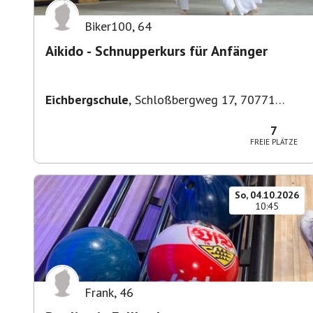
Biker100
,
64
Aikido - Schnupperkurs für Anfänger
Eichbergschule
,
Schloßbergweg 17, 70771
Leinfelden-Echterdingen, Deutschland
7
FREIE PLÄTZE
So, 04.10.2026
10:45
Frank
,
46