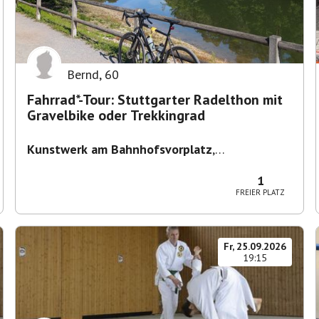
Bernd
,
60
Fahrrad*-Tour: Stuttgarter Radelthon mit
Gravelbike oder Trekkingrad
Kunstwerk am Bahnhofsvorplatz
,
Bahnhofstraße 19/1, 70372 Stuttgart-Bad
Cannstatt, Deutschland
1
FREIER PLATZ
Fr, 25.09.2026
19:15