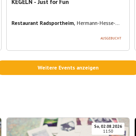
KEGELN - Just for Fun
Restaurant Radsportheim
,
Hermann-Hesse-
Straße 30, 71642 Ludwigsburg, Deutschland
AUSGEBUCHT
Weitere Events anzeigen
So, 02.08.2026
11:50