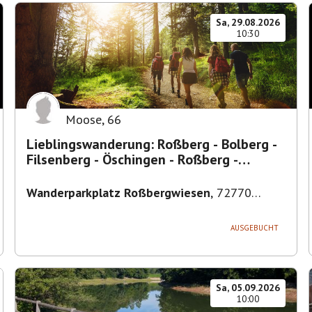
Sa, 29.08.2026
10:30
Moose
,
66
Lieblingswanderung: Roßberg - Bolberg -
Filsenberg - Öschingen - Roßberg -
Mythos Schwäbische Alb
Wanderparkplatz Roßbergwiesen
,
72770
Reutlingen, Deutschland
AUSGEBUCHT
Sa, 05.09.2026
10:00