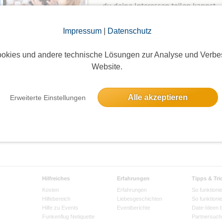
du deine Interessen teilen kannst.
Wie mache ich das?
Impressum
|
Datenschutz
okies und andere technische Lösungen zur Analyse und Verbe
Neue Gruppe anlegen
Website.
Alle akzeptieren
Erweiterte Einstellungen
Hilfreiches
Erfahrungen
Tipps & Tri
Kosten
Erfahrungen
So funktionie
Hilfebereich
Liebesgeschichten
So funktioni
Hilfe zu Events
Eventberichte
Date-Ideen 
Funkenflug Netiquette
Partnersuch