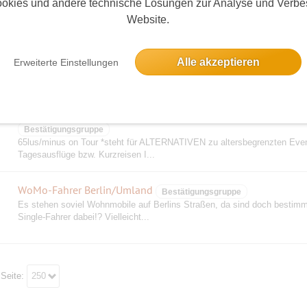
okies und andere technische Lösungen zur Analyse und Verbe
Website.
Segeln auf den Havelseen
Für alle, die Interesse und Spass am Segeln haben, egal, ob sie es sch
Alle akzeptieren
Erweiterte Einstellungen
oder einfach nur mal ausprobie...
65plus/minus On Tour🚶🚲 🚙 🚒 🚂 ⛴✈ Umland + bundesw
Bestätigungsgruppe
65lus/minus on Tour *steht für ALTERNATIVEN zu altersbegrenzten Event
Tagesausflüge bzw. Kurzreisen I...
WoMo-Fahrer Berlin/Umland
Bestätigungsgruppe
Es stehen soviel Wohnmobile auf Berlins Straßen, da sind doch bestimm
Single-Fahrer dabei!? Vielleicht...
 Seite:
250