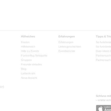
Hilfreiches
Erfahrungen
Tipps & Tri
Kosten
Erfahrungen
So funktionie
Hilfebereich
Liebesgeschichten
So funktioni
Hilfe zu Events
Eventberichte
Date-Ideen 
Funkenflug Netiquette
Partnersuch
Gruppen
Partnersuch
Freunde einladen
Blog
Liebeskram
Neue Ansicht
ion)
Schluss mi
– erlebe ech