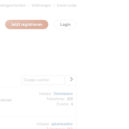
ebesgeschichten
Erfahrungen
Event-Guide
Jetzt registrieren
Login
Initiator:
Störtebeker
Teilnehmer:
222
Fahrrad-
Events:
4
Initiator:
adventurefox