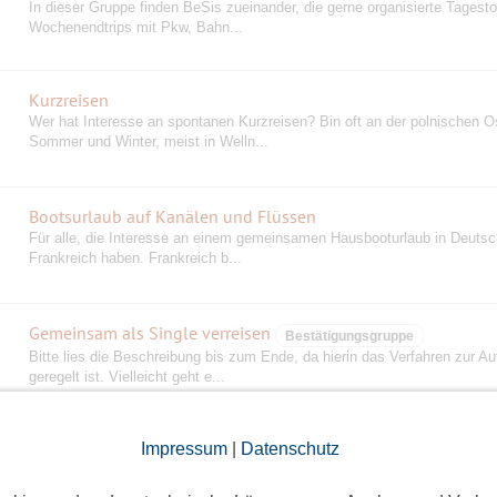
In dieser Gruppe finden BeSis zueinander, die gerne organisierte Tagest
Wochenendtrips mit Pkw, Bahn...
Kurzreisen
Wer hat Interesse an spontanen Kurzreisen? Bin oft an der polnischen O
Sommer und Winter, meist in Welln...
Bootsurlaub auf Kanälen und Flüssen
Für alle, die Interesse an einem gemeinsamen Hausbooturlaub in Deutsc
Frankreich haben. Frankreich b...
Gemeinsam als Single verreisen
Bestätigungsgruppe
Bitte lies die Beschreibung bis zum Ende, da hierin das Verfahren zur A
geregelt ist. Vielleicht geht e...
Motorrad-Gruppe
Impressum
|
Datenschutz
Hey, dies ist eine Gruppe für Motorradfahrer und -innen, mit oder ohne
Beifahrer/innen, die lieber gemeinsam a...