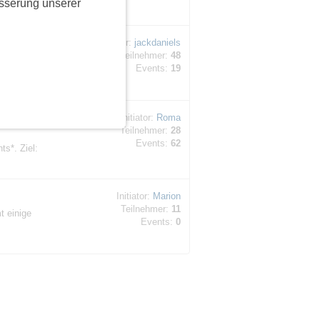
sserung unserer
Initiator:
jackdaniels
Teilnehmer:
48
on können
Events:
19
eit
Initiator:
Roma
Teilnehmer:
28
Events:
62
s*. Ziel:
Initiator:
Marion
Teilnehmer:
11
t einige
Events:
0