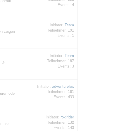
Fahrrad-
Events:
4
Initiator:
Team
Teilnehmer:
191
en zeigen
Events:
1
Initiator:
Team
Teilnehmer:
187
. ⚠️
Events:
3
Initiator:
adventurefox
Teilnehmer:
161
ouren oder
Events:
433
Initiator:
roxirider
Teilnehmer:
132
n hier
Events:
143