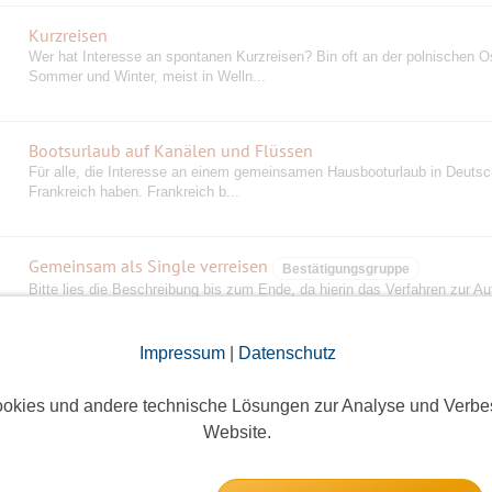
Kurzreisen
Wer hat Interesse an spontanen Kurzreisen? Bin oft an der polnischen O
Sommer und Winter, meist in Welln...
Bootsurlaub auf Kanälen und Flüssen
Für alle, die Interesse an einem gemeinsamen Hausbooturlaub in Deutsc
Frankreich haben. Frankreich b...
Gemeinsam als Single verreisen
Bestätigungsgruppe
Bitte lies die Beschreibung bis zum Ende, da hierin das Verfahren zur A
geregelt ist. Vielleicht geht e...
Impressum
|
Datenschutz
Stammtische
Mit Stammtischen in verschiedenen Bezirken hat die bisherige Initiatorin
okies und andere technische Lösungen zur Analyse und Verbe
angefangen und ebenso geht es hier we...
Website.