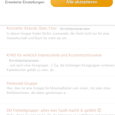
Tanzen, Karaoke, Lesebühne, Kino, Comedy, Sport
Alle akzeptieren
Erweiterte Einstellungen
Tanzen, Karaoke, Lesebühne, Kino, Comedy, Sport, Essen gehen und m
Konzerte: Klassik, Oper, Chor
Bestätigungsgruppe
In dieser Gruppe finden BeSis zueinander, die Verdi nicht nur für eine
Gewerkschaft und Bach für mehr als ein ...
KINO für wirklich Interessierte und Kurzentschlossene
Bestätigungsgruppe
...und noch eine Kinogruppe :-) Tja, die bisherigen Kinogruppen scheinen
Karteileichen gefüllt zu sein, de...
Motorrad-Gruppe
Hey, dies ist eine Gruppe für Motorradfahrer und -innen, mit oder ohne
Beifahrer/innen, die lieber gemeinsam a...
DD Freizeitgruppe - alles was Spaß macht & gefällt 😊