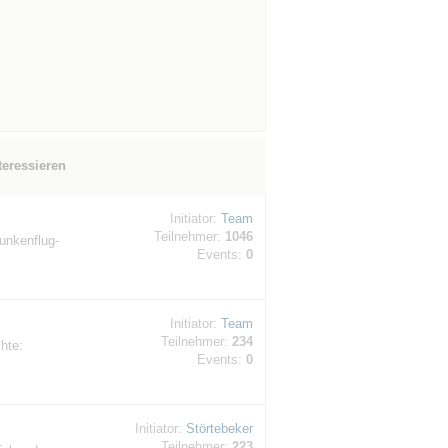
teressieren
Initiator:
Team
Teilnehmer:
1046
unkenflug-
Events:
0
Initiator:
Team
Teilnehmer:
234
hte:
Events:
0
Initiator:
Störtebeker
Teilnehmer:
223