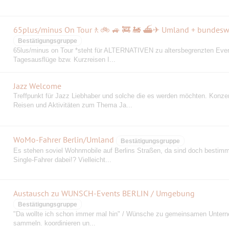
65plus/minus On Tour🚶🚲 🚙 🚒 🚂 ⛴✈ Umland + bundesw
Bestätigungsgruppe
65lus/minus on Tour *steht für ALTERNATIVEN zu altersbegrenzten Event
Tagesausflüge bzw. Kurzreisen I...
Jazz Welcome
Treffpunkt für Jazz Liebhaber und solche die es werden möchten. Konzer
Reisen und Aktivitäten zum Thema Ja...
WoMo-Fahrer Berlin/Umland
Bestätigungsgruppe
Es stehen soviel Wohnmobile auf Berlins Straßen, da sind doch bestimm
Single-Fahrer dabei!? Vielleicht...
Austausch zu WUNSCH-Events BERLIN / Umgebung
Bestätigungsgruppe
"Da wollte ich schon immer mal hin" / Wünsche zu gemeinsamen Unter
sammeln. koordinieren un...