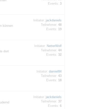
samen
Events:
3
Initiator:
jackdaniels
Teilnehmer:
48
on können
Events:
19
Initiator:
NetterWolf
Teilnehmer:
44
e dort
Events:
32
Initiator:
damiel84
Teilnehmer:
43
Events:
18
Initiator:
jackdaniels
Teilnehmer:
37
rudernd
Events:
6