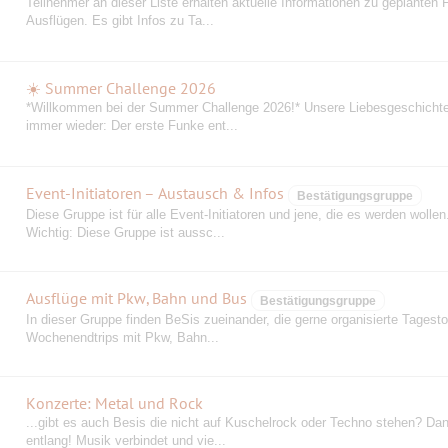
Teilnehmer an dieser Liste erhalten aktuelle Informationen zu geplanten 
Ausflügen. Es gibt Infos zu Ta...
☀️ Summer Challenge 2026
️*Willkommen bei der Summer Challenge 2026!* Unsere Liebesgeschicht
immer wieder: Der erste Funke ent...
Event-Initiatoren – Austausch & Infos
Bestätigungsgruppe
Diese Gruppe ist für alle Event-Initiatoren und jene, die es werden wollen
Wichtig: Diese Gruppe ist aussc...
Ausflüge mit Pkw, Bahn und Bus
Bestätigungsgruppe
In dieser Gruppe finden BeSis zueinander, die gerne organisierte Tagest
Wochenendtrips mit Pkw, Bahn...
Konzerte: Metal und Rock
...gibt es auch Besis die nicht auf Kuschelrock oder Techno stehen? Dan
entlang! Musik verbindet und vie...