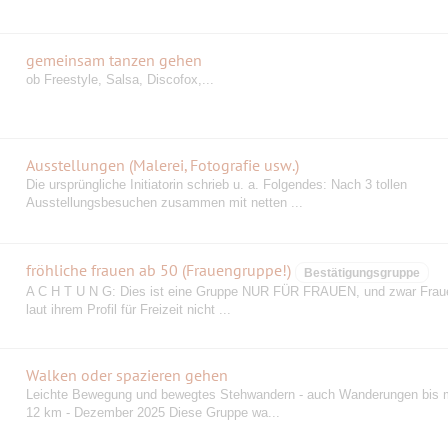
gemeinsam tanzen gehen
ob Freestyle, Salsa, Discofox,...
Ausstellungen (Malerei, Fotografie usw.)
Die ursprüngliche Initiatorin schrieb u. a. Folgendes: Nach 3 tollen
Ausstellungsbesuchen zusammen mit netten ...
fröhliche frauen ab 50 (Frauengruppe!)
Bestätigungsgruppe
A C H T U N G: Dies ist eine Gruppe NUR FÜR FRAUEN, und zwar Fraue
laut ihrem Profil für Freizeit nicht ...
Walken oder spazieren gehen
Leichte Bewegung und bewegtes Stehwandern - auch Wanderungen bis 
12 km - Dezember 2025 Diese Gruppe wa...