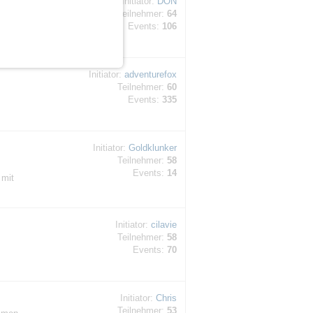
Initiator:
DON
Teilnehmer:
64
ehr
Events:
106
Initiator:
adventurefox
Teilnehmer:
60
Events:
335
Initiator:
Goldklunker
Teilnehmer:
58
Events:
14
 mit
Initiator:
cilavie
Teilnehmer:
58
Events:
70
Initiator:
Chris
Teilnehmer:
53