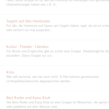
Hallo, diese Gruppe ist für alle die Interesse an vielfältigen und gemein
Unternehmungen haben wie z.B. G...
Segeln auf den Havelseen
Für alle, die Interesse und Spass am Segeln haben, egal, ob sie es sch
oder einfach nur mal ausprobie...
Kultur - Theater - Literatur
Für Musik und Englisches gibt es schon eine Gruppe. Diesbezügliche bitt
einstellen. Diese Gruppe nur zur...
Kino
Wer will nochmal, wer hat noch nicht :D Hier können gemeinsame
Lichtspielhausbesuche abgesprochen werden.
Besi Ruder und Kanu Klub
Der Besi Ruder und Kanu Klub ist eine Gruppe für Menschen, die gerne 
oder paddelnd auf dem Wasser unte...