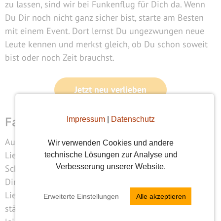
zu lassen, sind wir bei Funkenflug für Dich da. Wenn
Du Dir noch nicht ganz sicher bist, starte am Besten
mit einem Event. Dort lernst Du ungezwungen neue
Leute kennen und merkst gleich, ob Du schon soweit
bist oder noch Zeit brauchst.
Jetzt neu verlieben
Fazit: Liebeskummer geht vorbei
Impressum
|
Datenschutz
Auch wenn es sich im Moment nicht so anfühlt –
Wir verwenden Cookies und andere
Liebeskummer ist nicht für immer. Du kannst den
technische Lösungen zur Analyse und
Verbesserung unserer Website.
Schmerz überwinden, wenn Du Deine Gefühle zulässt,
Dir Zeit gibst und bewusst neue Wege gehst.
Liebeskummer ist schwer, aber er macht Dich auch
Erweiterte Einstellungen
Alle akzeptieren
stärker. Und irgendwann wirst Du merken: Es wird