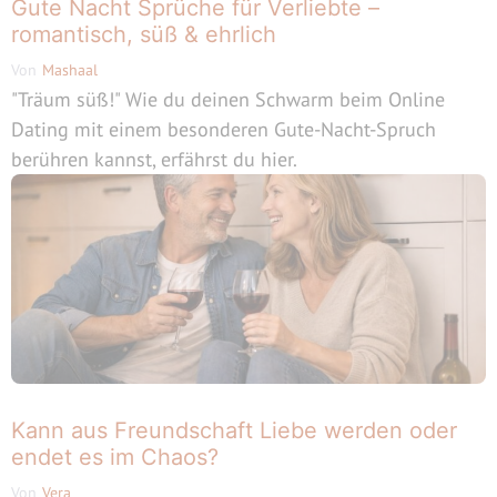
Gute Nacht Sprüche für Verliebte –
romantisch, süß & ehrlich
Von
Mashaal
"Träum süß!" Wie du deinen Schwarm beim Online
Dating mit einem besonderen Gute-Nacht-Spruch
berühren kannst, erfährst du hier.
Kann aus Freundschaft Liebe werden oder
endet es im Chaos?
Von
Vera