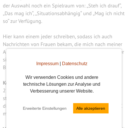
der Auswahl noch ein Spielraum von: „Steh ich drauf“,
„Das mag ich“, „Situationsabhängig“ und „Mag ich nicht
so“ zur Verfügung.
Hier kann einem jeder schreiben, sodass ich auch
Nachrichten von Frauen bekam, die mich nach meiner
Anmeldung erst einmal herzlich begrüßten. Die Nutzer
sind insgesamt sehr reflektiert, was die eigenen
Impressum
|
Datenschutz
Bedürfnisse angeht und verhalten sich sehr tolerant.
Wir verwenden Cookies und andere
Kosten
: Mit einer monatlichen Mitgliedsgebühr ab ca.
technische Lösungen zur Analyse und
23€ kann der heiße Spaß losgehen. Viele Nutzer
Verbesserung unserer Website.
stellen persönliche Videos und Bilder zur Verfügung,
die nur bei einer Premium-Mitgliedschaft von ca. 30 €
Erweiterte Einstellungen
Alle akzeptieren
monatlich einsehbar sind.