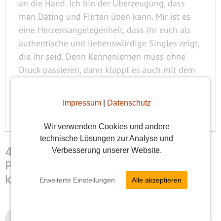
an die Hand. Ich bin der Überzeugung, dass
man Dating und Flirten üben kann. Mir ist es
eine Herzensangelegenheit, dass ihr euch als
authentische und liebenswürdige Singles zeigt,
die ihr seid. Denn Kennenlernen muss ohne
Druck passieren, dann klappt es auch mit dem
Verlieben.
Impressum
|
Datenschutz
Alle Beiträge ansehen
Wir verwenden Cookies und andere
technische Lösungen zur Analyse und
4 Kommentare zu „Das perfekte
Verbesserung unserer Website.
Profilbild – mit diesen 5 Tipps
klappt’s“
Erweiterte Einstellungen
Alle akzeptieren
Anonym