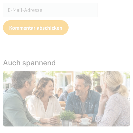
E-
Mail-
Adresse
Website
Auch spannend