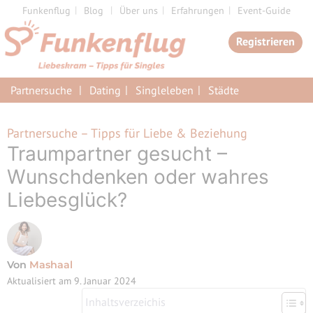
Zum
Funkenflug
Blog
Über uns
Erfahrungen
Event-Guide
Inhalt
Registrieren
springen
Partnersuche
Dating
Singleleben
Städte
Partnersuche – Tipps für Liebe & Beziehung
Traumpartner gesucht –
Wunschdenken oder wahres
Liebesglück?
Von
Mashaal
Aktualisiert am
9. Januar 2024
Inhaltsverzeichis