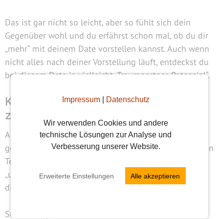
Das ist gar nicht so leicht, aber so fühlt sich dein
Gegenüber wohl und du erfährst schon mal, ob du dir
„mehr“ mit deinem Date vorstellen kannst. Auch wenn
nicht alles nach deiner Vorstellung läuft, entdeckst du
bei diesem Date ja vielleicht „Traumpartner-Potenzial“.
Kopf hoch: Optimistisch daten, statt
Impressum
|
Datenschutz
zu verzichten
Wir verwenden Cookies und andere
Aus eigener Erfahrung weiß ich, dass so manch ein
technische Lösungen zur Analyse und
geangelter Hecht so schnell wie möglich wieder in den
Verbesserung unserer Website.
Teich versenkt werden sollte oder in manch
„unerklärlichen“ Fällen man auch selbst diejenige ist,
Erweiterte Einstellungen
Alle akzeptieren
die wieder ins
kalte Wasser zurückgeworfen wird
.
Sei dir vor jedem Date deshalb bewusst, dass es sich