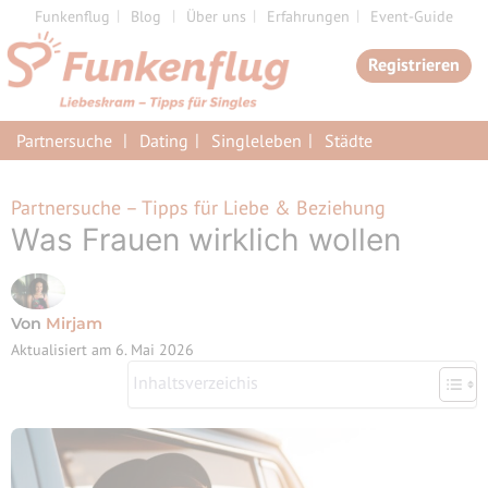
Zum
Funkenflug
Blog
Über uns
Erfahrungen
Event-Guide
Inhalt
Registrieren
springen
Partnersuche
Dating
Singleleben
Städte
Partnersuche – Tipps für Liebe & Beziehung
Was Frauen wirklich wollen
Von
Mirjam
Aktualisiert am
6. Mai 2026
Inhaltsverzeichis