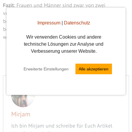
Fazit
: Frauen und Männer sind zwar von zwei
verschiedenen Planeten; im Grunde sehnen sich aber
beide nach Liebe und Verbundenheit. Ganz nebenbei
Impressum
|
Datenschutz
bemerkt: Ausnahmen bestätigen die Regel und „kiss
whoever the fuck you want“.
Wir verwenden Cookies und andere
technische Lösungen zur Analyse und
Verbesserung unserer Website.
Jetzt Partnersuche starten
Erweiterte Einstellungen
Alle akzeptieren
Mirjam
Ich bin Mirjam und schreibe für Euch Artikel