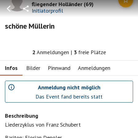
fliegender Holländer
(
69
)
Initiatorprofil
schöne Müllerin
2
Anmeldungen
|
3
freie Plätze
Infos
Bilder
Pinnwand
Anmeldungen
Anmeldung nicht möglich
Das Event fand bereits statt
Beschreibung
Liederzyklus von Franz Schubert
Bariton: Florian Dengler