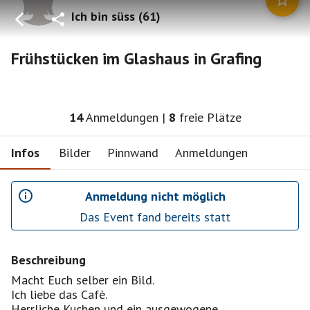
Ich bin süss
(
61
)
Frühstücken im Glashaus in Grafing
14
Anmeldungen
|
8
freie Plätze
Infos
Bilder
Pinnwand
Anmeldungen
Anmeldung nicht möglich
Das Event fand bereits statt
Beschreibung
Macht Euch selber ein Bild.
Ich liebe das Cafè.
Herrliche Kuchen und ein ausgewogene