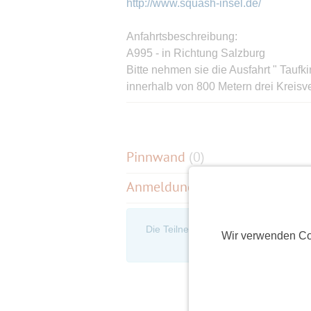
http://www.squash-insel.de/
Anfahrtsbeschreibung:
A995 - in Richtung Salzburg
Bitte nehmen sie die Ausfahrt " Taufk
innerhalb von 800 Metern drei Kreisv
weiterfahren, am 2. Kreisel dann nach
Ahornring. Nach ca. 400 Meter gerad
Diesen überqueren sie und fahren no
kommen sie auf den Parkplatz der Squ
Pinnwand
(
0
)
der Squash Insel Taufkirchen. Ziel erre
Anmeldungen
(12)
Die Teilnehmerliste ist nur für eingel
Wir verwenden Co
an, um d