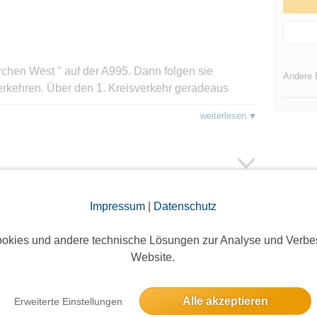
irchen West " auf der A995. Dann folgen sie
Andere 
erkehren. Über den 1. Kreisverkehr geradeaus
 rechts abbiegen. Sie befinden sich jetzt im
weiterlesen
eaus kommen sie dann an den letzten Kreisverkehr.
ch ca. 150 Meter geradeaus weiter. Danach
ash Insel, links davon sehen sie die Sporthallen
icht!!!
Impressum
|
Datenschutz
oggte Mitglieder sichtbar. Log dich ein oder melde dich
okies und andere technische Lösungen zur Analyse und Verbe
ie Teilnehmer zu sehen!
Website.
Alle akzeptieren
Erweiterte Einstellungen