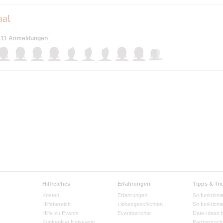
aal
11 Anmeldungen
Hilfreiches
Erfahrungen
Tipps & Tri
Kosten
Erfahrungen
So funktionie
Hilfebereich
Liebesgeschichten
So funktioni
Hilfe zu Events
Eventberichte
Date-Ideen 
Funkenflug Netiquette
Partnersuch