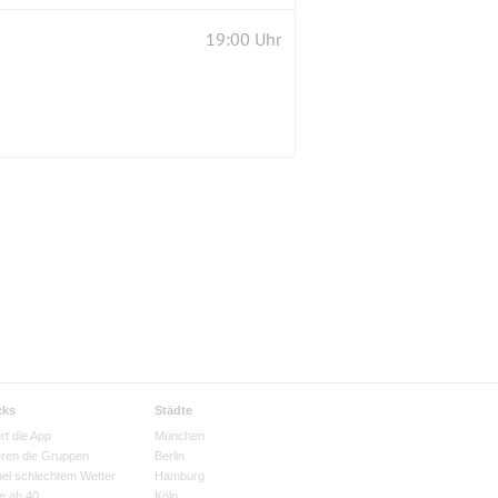
19:00 Uhr
cks
Städte
rt die App
München
eren die Gruppen
Berlin
bei schlechtem Wetter
Hamburg
e ab 40
Köln