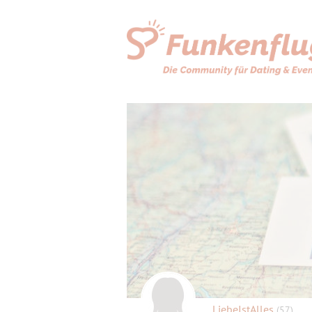
LiebeIstAlles
(57)