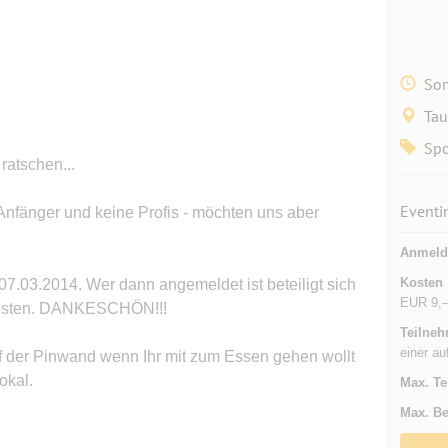
Son
Tau
Spo
ratschen...
Eventi
 Anfänger und keine Profis - möchten uns aber
Anmeld
Kosten
7.03.2014. Wer dann angemeldet ist beteiligt sich
EUR 9,--
 Kosten. DANKESCHÖN!!!
Teilneh
einer au
auf der Pinwand wenn Ihr mit zum Essen gehen wollt
okal.
Max. Te
Max. Be