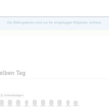
Die Bildergalerien sind nur für eingeloggte Mitglieder sichtbar.
elben Tag
11 Anmeldungen