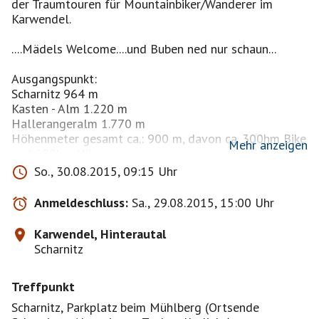
der Traumtouren für Mountainbiker/Wanderer im
Karwendel.
....Mädels Welcome....und Buben ned nur schaun...
Ausgangspunkt:
Scharnitz 964 m
Kasten - Alm 1.220 m
Hallerangeralm 1.770 m
Höhenmeter gesamt ca.: 900 m, davon ca. 300hm Bike
Mehr anzeigen
und 600hm Hike
Fahrzeit Bike gesamt Hin- inclusive Rückweg ca.: 2,5
So., 30.08.2015, 09:15 Uhr
Stunden
Wegstrecke Bike gesamt Hin- inclusive Rückweg ca. 28
Anmeldeschluss:
Sa., 29.08.2015, 15:00 Uhr
km
Wegstrecke Hike gesamt Hin- inclusive Rückweg ca.
Karwendel, Hinterautal
10 km
Scharnitz
Gesamtzeit für die Tour ca.: 7 - 8 Stunden
Treffpunkt
Charakter der Kombitour:
Einfache Tour auf grossteils schönen Forstwegen.
Scharnitz, Parkplatz beim Mühlberg (Ortsende
Idyllische Tallandschaft mit mächtigen Bergen im