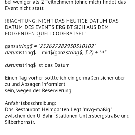
bei weniger als 2 Teilnehmern (ohne mich) findet das
Event nicht statt
!!!!ACHTUNG: NICHT DAS HEUTIGE DATUM DAS
DATUM DES EVENTS ERGIBT SICH AUS DEM
FOLGENDEN QUELLCODERÄTSEL:
ganz
string$ = "252627282930310102"
datum
string$ = mid$(ganz
string$, 3,2) + ".4"
datum
string$ ist das Datum
Einen Tag vorher sollte ich einigermaßen sicher über
zu und Absagen informiert
sein, wegen der Reservierung.
Anfahrtsbeschreibung:
Das Restaurant Heimgarten liegt "mvg-mäßig"
zwischen den U-Bahn-Stationen Untersbergstraße und
Silberhornstr.