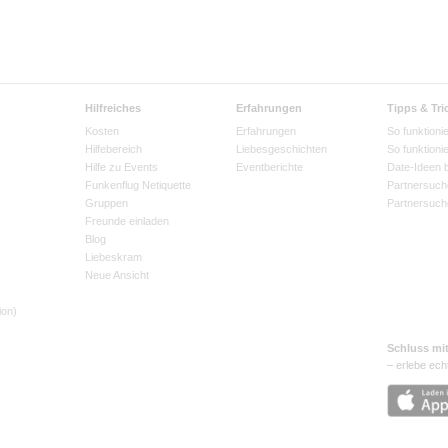
Hilfreiches
Erfahrungen
Tipps & Tri
Kosten
Erfahrungen
So funktionie
Hilfebereich
Liebesgeschichten
So funktioni
Hilfe zu Events
Eventberichte
Date-Ideen 
Funkenflug Netiquette
Partnersuch
Gruppen
Partnersuch
Freunde einladen
Blog
Liebeskram
Neue Ansicht
ion)
Schluss mi
– erlebe ech