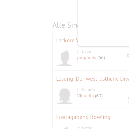
Alle Single-Events am
s
Leckere Weine im Weinhaus K
Initiator
D
propontis
(66)
Lesung: Der west-östliche Diw
Initiatorin
Virtuella
(63)
Freitagabend Bowling
Initiator