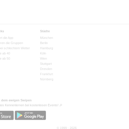
cks
Städte
rt die App
München
eren die Gruppen
Berlin
bei schlechtem Wetter
Hamburg
e ab 40
Köln
e ab 50
Wien
Stuttgart
Dresden
Frankfurt
Nürnberg
t dem ewigen Swipen
tes Kennenlernen bei kostenlosen Events! 🎉
© 1999 - 2026