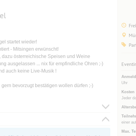
el
Fre
Mü
el startet wieder!
Par
iert - Mitsingen erwünscht!
, dazu österreichische Speisen und Weine
g ausgelassen ... nix für empfindliche Ohren ;-)
Eventi
nd auch keine Live-Musik !
Anmeld
Uhr
gern bevorzugt bestätigen wollen dürfen ;-)
Kosten
Jeder da
Altersb
Teilneh
einer au
Max. Te