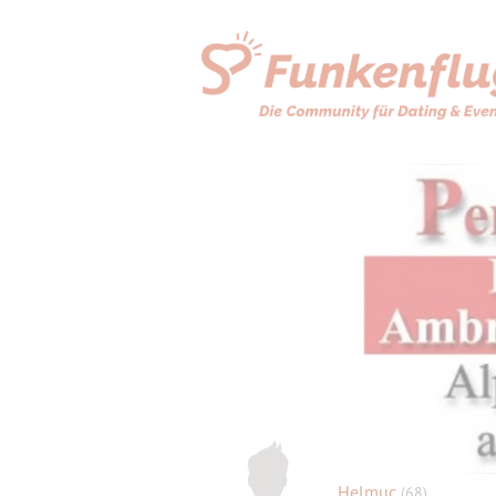
Helmuc
(68)