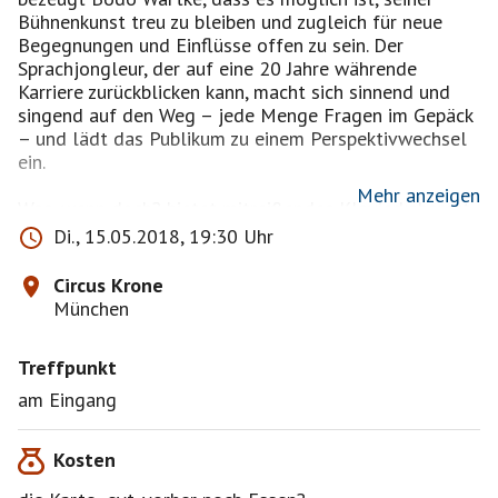
Bühnenkunst treu zu bleiben und zugleich für neue
Begegnungen und Einflüsse offen zu sein. Der
Sprachjongleur, der auf eine 20 Jahre währende
Karriere zurückblicken kann, macht sich sinnend und
singend auf den Weg – jede Menge Fragen im Gepäck
– und lädt das Publikum zu einem Perspektivwechsel
ein.
Mehr anzeigen
Was, wenn doch? bietet mitreißendes Klavierkabarett
in Reimkultur ebenso wie verblüffende Denkanstöße
Di., 15.05.2018, 19:30 Uhr
beim augenzwinkernden Blick auf unser alltägliches
Miteinander. Bodo Wartke scheut sich nicht, einfache,
Circus Krone
existenzielle Fragen zu stellen: Was treibt uns an?
München
Wieso fällt es uns schwer, Wandel als Chance
anzunehmen? Warum handeln wir aus Angst anstatt
Treffpunkt
aus Liebe?Was, wenn doch? ist ein poetisches Spiel
mit den Möglichkeiten, nachdenklich und
am Eingang
unterhaltsam zugleich. Der Klavierkabarettist
beleuchtet Ausnahme- und Dazwischenzustände. Was
Kosten
macht der Clown, wenn er traurig ist? Warum haben
wir so ein Faible fürs Knöpfedrücken?