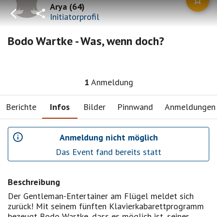
Arya
(
64
)
Initiatorprofil
Bodo Wartke - Was, wenn doch?
1
Anmeldung
Berichte
Infos
Bilder
Pinnwand
Anmeldungen
Anmeldung nicht möglich
Das Event fand bereits statt
Beschreibung
Der Gentleman-Entertainer am Flügel meldet sich
zurück! Mit seinem fünften Klavierkabarettprogramm
bezeugt Bodo Wartke, dass es möglich ist, seiner