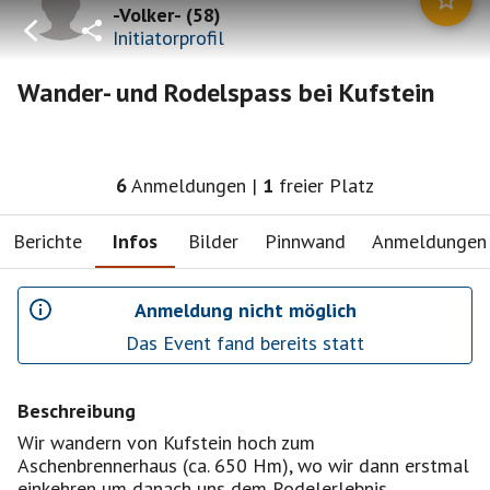
-Volker-
(
58
)
Initiatorprofil
Wander- und Rodelspass bei Kufstein
6
Anmeldungen
|
1
freier Platz
Berichte
Infos
Bilder
Pinnwand
Anmeldungen
Anmeldung nicht möglich
Das Event fand bereits statt
Beschreibung
Wir wandern von Kufstein hoch zum
Aschenbrennerhaus (ca. 650 Hm), wo wir dann erstmal
einkehren um danach uns dem Rodelerlebnis