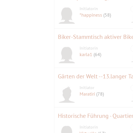
Initiatorin
*happiness
(58)
Biker-Stammtisch aktiver Bik
Initiatorin
karla1
(64)
Gärten der Welt --13.langer T
Initiator
Maratiri
(78)
Historische Führung - Quartie
Initiatorin