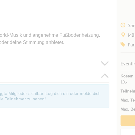
Sam
Mün
World-Musik und angenehme Fußbodenheizung.
 oder deine Stimmung anbietet.
Par
Eventi
Kosten
10,-
Teilneh
oggte Mitglieder sichtbar. Log dich ein oder melde dich
ie Teilnehmer zu sehen!
Max. Te
Max. Be