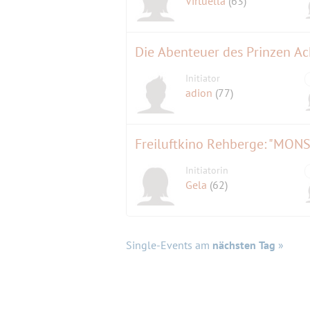
Virtuella
(63)
Die Abenteuer des Prinzen A
Initiator
adion
(77)
Freiluftkino Rehberge: "MO
Initiatorin
Gela
(62)
Single-Events am
nächsten Tag
»