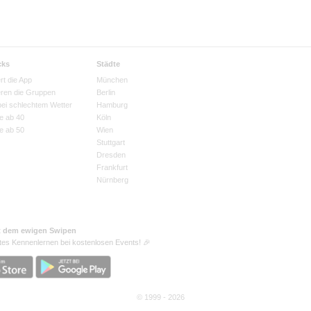
cks
Städte
rt die App
München
eren die Gruppen
Berlin
bei schlechtem Wetter
Hamburg
e ab 40
Köln
e ab 50
Wien
Stuttgart
Dresden
Frankfurt
Nürnberg
t dem ewigen Swipen
tes Kennenlernen bei kostenlosen Events! 🎉
© 1999 - 2026