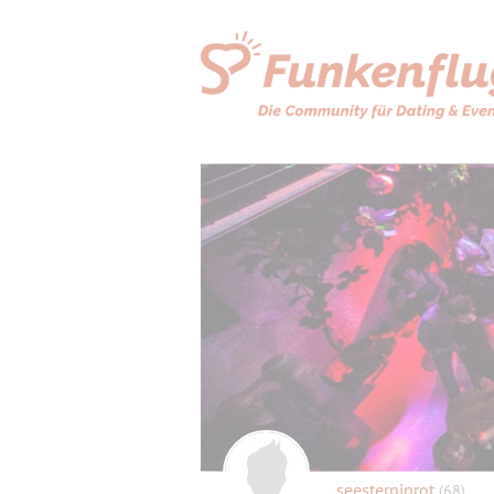
seesterninrot
(68)