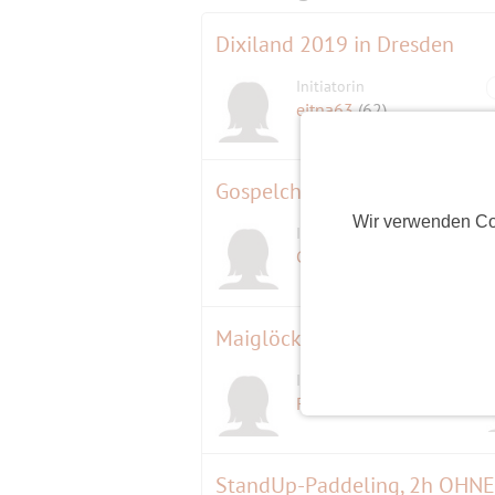
Dixiland 2019 in Dresden
Initiatorin
ejtna63
(62)
Wir verwenden Co
Initiatorin
Claudi Tegel
(70)
Maiglöckchen im Löcknitztal
Initiatorin
Flohline
(63)
StandUp-Paddeling, 2h OHNE