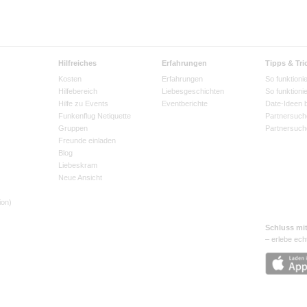
Hilfreiches
Erfahrungen
Tipps & Tri
Kosten
Erfahrungen
So funktionie
Hilfebereich
Liebesgeschichten
So funktioni
Hilfe zu Events
Eventberichte
Date-Ideen 
Funkenflug Netiquette
Partnersuch
Gruppen
Partnersuch
Freunde einladen
Blog
Liebeskram
Neue Ansicht
ion)
Schluss mi
– erlebe ech