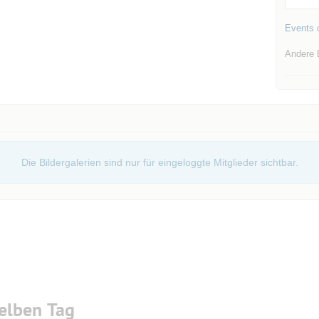
Events d
Andere 
Die Bildergalerien sind nur für eingeloggte Mitglieder sichtbar.
elben Tag